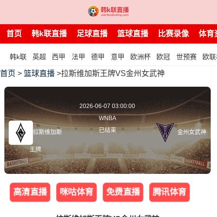
首页
韩k联直播
足球直播
篮球直播
比赛录像
体育
韩k联
英超
西甲
法甲
德甲
意甲
欧洲杯
欧冠
世预赛
欧联
首页
>
篮球直播
>拉斯维加斯王牌VS金州女武神
2026-06-07 03:00:00
WNBA
已结束
拉斯维加斯
金州女武神
王牌
高清直播
咪咕体育
免费直播
腾讯体育