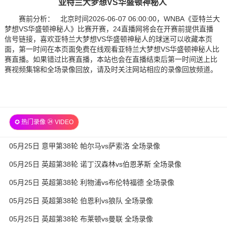
亚特兰大梦想VS华盛顿神秘人
赛前分析： 北京时间2026-06-07 06:00:00，WNBA《亚特兰大
梦想VS华盛顿神秘人》比赛开赛，24直播网将会在开赛前提供直播
信号链接，喜欢亚特兰大梦想VS华盛顿神秘人的球迷可以收藏本页
面，第一时间在本页面免费在线观看亚特兰大梦想VS华盛顿神秘人比
赛直播。如果错过比赛直播，本站也会在直播结束后第一时间送上比
赛视频集锦和全场录像回放，请及时关注网站相应的录像回放频道。
✪ 热门录像 ㉔ VIDEO
05月25日 意甲第38轮 帕尔马vs萨索洛 全场录像
05月25日 英超第38轮 诺丁汉森林vs伯恩茅斯 全场录像
05月25日 英超第38轮 利物浦vs布伦特福德 全场录像
05月25日 英超第38轮 伯恩利vs狼队 全场录像
05月25日 英超第38轮 布莱顿vs曼联 全场录像