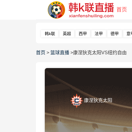
首页
韩k联
英超
西甲
法甲
德甲
意
首页
>
篮球直播
>康涅狄克太阳VS纽约自由
康涅狄克太阳