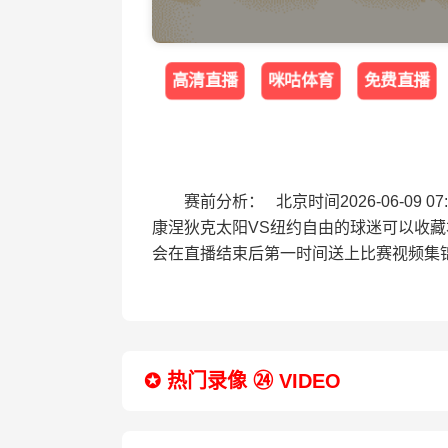
高清直播
咪咕体育
免费直播
赛前分析： 北京时间2026-06-0
康涅狄克太阳VS纽约自由的球迷可以收
会在直播结束后第一时间送上比赛视频集
✪ 热门录像 ㉔ VIDEO