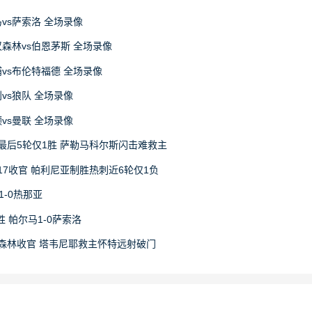
马vs萨索洛 全场录像
丁汉森林vs伯恩茅斯 全场录像
物浦vs布伦特福德 全场录像
利vs狼队 全场录像
顿vs曼联 全场录像
最后5轮仅1胜 萨勒马科尔斯闪击难救主
17收官 帕利尼亚制胜热刺近6轮仅1负
1-0热那亚
 帕尔马1-0萨索洛
1森林收官 塔韦尼耶救主怀特远射破门