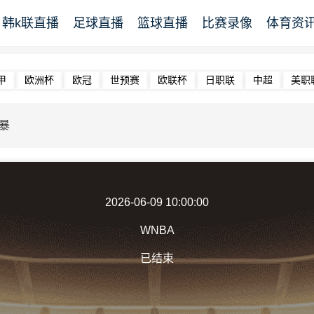
韩k联直播
足球直播
篮球直播
比赛录像
体育资
甲
欧洲杯
欧冠
世预赛
欧联杯
日职联
中超
美职
暴
2026-06-09 10:00:00
WNBA
已结束