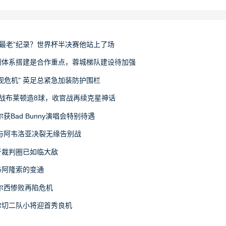
“最老”纪录？世界杯半决赛他站上了场
训体系搭建是合作重点，蓉城梯队建设待加强
视危机" 英足总紧急加装防护围栏
战布莱顿造8球，收官战再续克星神话
Bad Bunny演唱会特别待遇
与阿韦洛亚决裂无缘告别战
牙裁判圈已如临大敌
与阿隆索的变通
尔西惨败再陷危机
尔切二队小将迎首秀良机