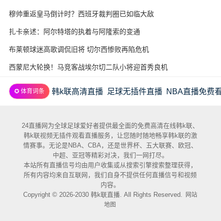
穆帅重返皇马倒计时？西班牙裁判圈已如临大敌
扎卡亲述：阿尔特塔的执着与阿隆索的变通
布莱顿球迷高歌调侃旧将 切尔西惨败再陷危机
西蒙尼大轮换！马竞客战埃尔切二队小将迎首秀良机
韩k联高清直播
足球无插件直播
NBA直播免费
✪ 体育词条
24直播网为全球足球爱好者提供最全面的免费高清在线韩k联、
韩k联视频无插件观看直播服务，让您随时随地畅享韩k联的激
情赛事。无论是NBA、CBA，还是世界杯、五大联赛、欧冠、
中超、亚冠等精彩对决，我们一网打尽。
本站所有直播信号均由用户收集或从搜索引擎搜索整理获得，
所有内容均来自互联网，我们自身不提供任何直播信号和视频
内容。
Copyright © 2026-2030 韩k联直播. All Rights Reserved.
网站
地图