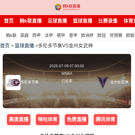
首页
韩k联直播
足球直播
篮球直播
比赛录像
体育
韩k联
英超
西甲
法甲
德甲
意甲
欧洲杯
欧冠
世预赛
欧联
首页
>
篮球直播
>多伦多节奏VS金州女武神
2026-07-09 07:00:00
WNBA
已结束
多伦多节奏
金州女武神
高清直播
咪咕体育
免费直播
腾讯体育