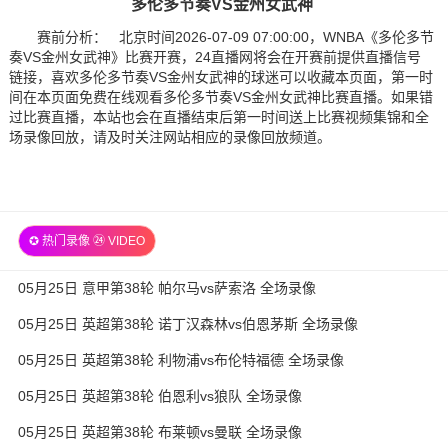
多伦多节奏VS金州女武神
赛前分析： 北京时间2026-07-09 07:00:00，WNBA《多伦多节
奏VS金州女武神》比赛开赛，24直播网将会在开赛前提供直播信号
链接，喜欢多伦多节奏VS金州女武神的球迷可以收藏本页面，第一时
间在本页面免费在线观看多伦多节奏VS金州女武神比赛直播。如果错
过比赛直播，本站也会在直播结束后第一时间送上比赛视频集锦和全
场录像回放，请及时关注网站相应的录像回放频道。
✪ 热门录像 ㉔ VIDEO
05月25日 意甲第38轮 帕尔马vs萨索洛 全场录像
05月25日 英超第38轮 诺丁汉森林vs伯恩茅斯 全场录像
05月25日 英超第38轮 利物浦vs布伦特福德 全场录像
05月25日 英超第38轮 伯恩利vs狼队 全场录像
05月25日 英超第38轮 布莱顿vs曼联 全场录像