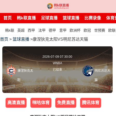
首页
韩k联直播
足球直播
篮球直播
比赛录像
体育
韩k联
英超
西甲
法甲
德甲
意甲
欧洲杯
欧冠
世预赛
欧联
首页
>
篮球直播
>康涅狄克太阳VS明尼苏达天猫
2026-07-09 07:30:00
WNBA
已结束
康涅狄克太
明尼苏达天
阳
猫
高清直播
咪咕体育
免费直播
腾讯体育