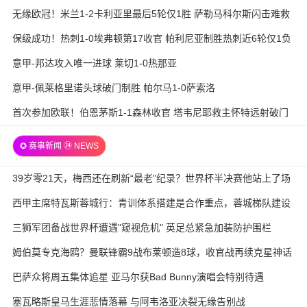
无缘欧冠！米兰1-2卡利亚里最后5轮仅1胜 萨勒马科尔斯闪击难救
主
保级成功！热刺1-0埃弗顿第17收官 帕利尼亚制胜热刺近6轮仅1负
意甲-邦达攻入唯一进球 莱切1-0热那亚
意甲-佩莱格里诺头球破门制胜 帕尔马1-0萨索洛
首次参加欧联！伯恩茅斯1-1森林收官 塔韦尼耶救主怀特远射破门
✪ 赛事新闻 ㉔ NEWS
39岁零21天，梅西还在刷新“最老”纪录？世界杯半决赛他站上了场
西甲主席特瓦斯蓉城行：青训体系搭建是合作重点，蓉城梯队建设
待加强
三狮军团备战世界杯遭遇"窥视危机" 英足总紧急加装防护围栏
姆伯莫专克海鸥？曼联锋霸9战布莱顿造8球，收官战再续克星神话
巴萨众将周五集体追星 亚马尔获Bad Bunny演唱会特别待遇
塞瓦略斯皇马生涯悲情落幕 与阿韦洛亚决裂无缘告别战