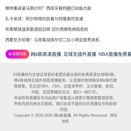
穆帅重返皇马倒计时？西班牙裁判圈已如临大敌
扎卡亲述：阿尔特塔的执着与阿隆索的变通
布莱顿球迷高歌调侃旧将 切尔西惨败再陷危机
西蒙尼大轮换！马竞客战埃尔切二队小将迎首秀良机
韩k联高清直播
足球无插件直播
NBA直播免费
✪ 体育词条
24直播网为全球足球爱好者提供最全面的免费高清在线韩k联、
韩k联视频无插件观看直播服务，让您随时随地畅享韩k联的激
情赛事。无论是NBA、CBA，还是世界杯、五大联赛、欧冠、
中超、亚冠等精彩对决，我们一网打尽。
本站所有直播信号均由用户收集或从搜索引擎搜索整理获得，
所有内容均来自互联网，我们自身不提供任何直播信号和视频
内容。
Copyright © 2026-2030 韩k联直播. All Rights Reserved.
网站
地图