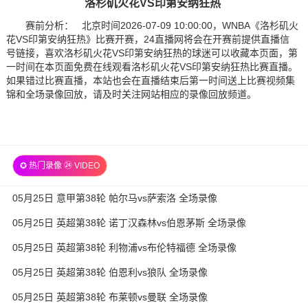
洛杉矶火花VS印第安纳狂热
赛前分析： 北京时间2026-07-09 10:00:00，WNBA《洛杉矶火
花VS印第安纳狂热》比赛开赛，24直播网将会在开赛前提供直播信
号链接，喜欢洛杉矶火花VS印第安纳狂热的球迷可以收藏本页面，第
一时间在本页面免费在线观看洛杉矶火花VS印第安纳狂热比赛直播。
如果错过比赛直播，本站也会在直播结束后第一时间送上比赛视频集
锦和全场录像回放，请及时关注网站相应的录像回放频道。
✪ 热门录像 ㉔ VIDEO
05月25日 意甲第38轮 帕尔马vs萨索洛 全场录像
05月25日 英超第38轮 诺丁汉森林vs伯恩茅斯 全场录像
05月25日 英超第38轮 利物浦vs布伦特福德 全场录像
05月25日 英超第38轮 伯恩利vs狼队 全场录像
05月25日 英超第38轮 布莱顿vs曼联 全场录像