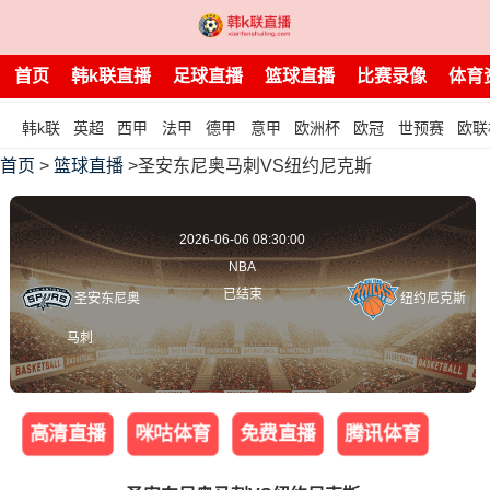
首页
韩k联直播
足球直播
篮球直播
比赛录像
体育
韩k联
英超
西甲
法甲
德甲
意甲
欧洲杯
欧冠
世预赛
欧联
首页
>
篮球直播
>圣安东尼奥马刺VS纽约尼克斯
2026-06-06 08:30:00
NBA
已结束
圣安东尼奥
纽约尼克斯
马刺
高清直播
咪咕体育
免费直播
腾讯体育