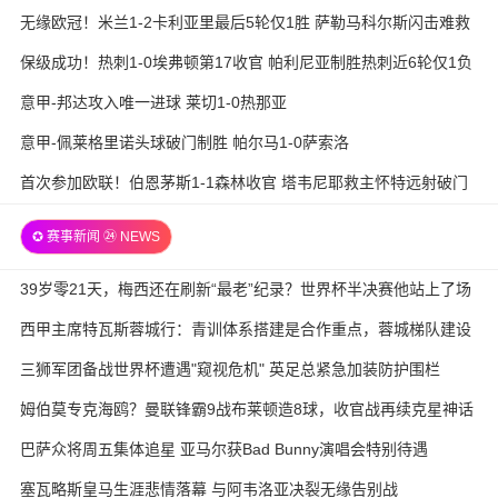
无缘欧冠！米兰1-2卡利亚里最后5轮仅1胜 萨勒马科尔斯闪击难救
主
保级成功！热刺1-0埃弗顿第17收官 帕利尼亚制胜热刺近6轮仅1负
意甲-邦达攻入唯一进球 莱切1-0热那亚
意甲-佩莱格里诺头球破门制胜 帕尔马1-0萨索洛
首次参加欧联！伯恩茅斯1-1森林收官 塔韦尼耶救主怀特远射破门
✪ 赛事新闻 ㉔ NEWS
39岁零21天，梅西还在刷新“最老”纪录？世界杯半决赛他站上了场
西甲主席特瓦斯蓉城行：青训体系搭建是合作重点，蓉城梯队建设
待加强
三狮军团备战世界杯遭遇"窥视危机" 英足总紧急加装防护围栏
姆伯莫专克海鸥？曼联锋霸9战布莱顿造8球，收官战再续克星神话
巴萨众将周五集体追星 亚马尔获Bad Bunny演唱会特别待遇
塞瓦略斯皇马生涯悲情落幕 与阿韦洛亚决裂无缘告别战