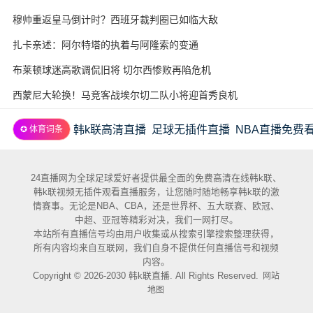
穆帅重返皇马倒计时？西班牙裁判圈已如临大敌
扎卡亲述：阿尔特塔的执着与阿隆索的变通
布莱顿球迷高歌调侃旧将 切尔西惨败再陷危机
西蒙尼大轮换！马竞客战埃尔切二队小将迎首秀良机
韩k联高清直播
足球无插件直播
NBA直播免费
✪ 体育词条
24直播网为全球足球爱好者提供最全面的免费高清在线韩k联、
韩k联视频无插件观看直播服务，让您随时随地畅享韩k联的激
情赛事。无论是NBA、CBA，还是世界杯、五大联赛、欧冠、
中超、亚冠等精彩对决，我们一网打尽。
本站所有直播信号均由用户收集或从搜索引擎搜索整理获得，
所有内容均来自互联网，我们自身不提供任何直播信号和视频
内容。
Copyright © 2026-2030 韩k联直播. All Rights Reserved.
网站
地图