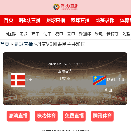
首页
韩k联直播
足球直播
篮球直播
比赛录像
体育
韩k联
英超
西甲
法甲
德甲
意甲
欧洲杯
欧冠
世预赛
欧联
首页
>
足球直播
>丹麦VS刚果民主共和国
2026-06-04 02:00:00
国际友谊
已结束
丹麦
刚果民主共
和国
高清直播
咪咕体育
免费直播
腾讯体育