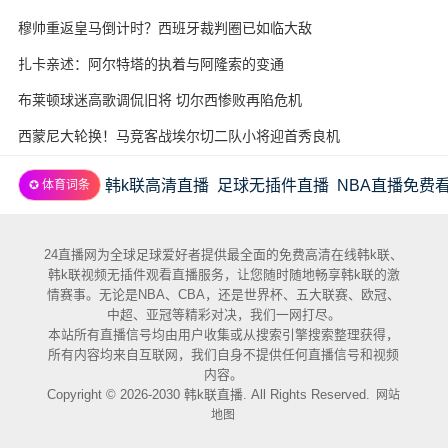
穆帅重返皇马倒计时？西班牙裁判圈已如临大敌
扎卡亲述：阿尔特塔的执着与阿隆索的变通
布莱顿球迷高歌调侃旧将 切尔西惨败再陷危机
西蒙尼大轮换！马竞客战埃尔切二队小将迎首秀良机
韩k联高清直播
足球无插件直播
NBA直播免费
✪ 体育词条
24直播网为全球足球爱好者提供最全面的免费高清在线韩k联、
韩k联视频无插件观看直播服务，让您随时随地畅享韩k联的激
情赛事。无论是NBA、CBA，还是世界杯、五大联赛、欧冠、
中超、亚冠等精彩对决，我们一网打尽。
本站所有直播信号均由用户收集或从搜索引擎搜索整理获得，
所有内容均来自互联网，我们自身不提供任何直播信号和视频
内容。
Copyright © 2026-2030 韩k联直播. All Rights Reserved.
网站
地图