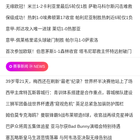
无缘欧冠！米兰1-2卡利亚里最后5轮仅1胜 萨勒马科尔斯闪击难救
主
保级成功！热刺1-0埃弗顿第17收官 帕利尼亚制胜热刺近6轮仅1负
意甲-邦达攻入唯一进球 莱切1-0热那亚
意甲-佩莱格里诺头球破门制胜 帕尔马1-0萨索洛
首次参加欧联！伯恩茅斯1-1森林收官 塔韦尼耶救主怀特远射破门
✪ 赛事新闻 ㉔ NEWS
39岁零21天，梅西还在刷新“最老”纪录？世界杯半决赛他站上了场
西甲主席特瓦斯蓉城行：青训体系搭建是合作重点，蓉城梯队建设
待加强
三狮军团备战世界杯遭遇"窥视危机" 英足总紧急加装防护围栏
姆伯莫专克海鸥？曼联锋霸9战布莱顿造8球，收官战再续克星神话
巴萨众将周五集体追星 亚马尔获Bad Bunny演唱会特别待遇
塞瓦略斯皇马生涯悲情落幕 与阿韦洛亚决裂无缘告别战