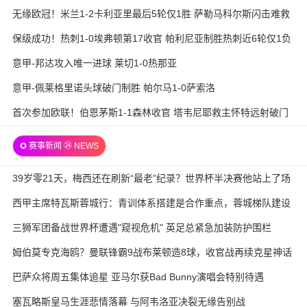
无缘欧冠！米兰1-2卡利亚里最后5轮仅1胜 萨勒马科尔斯闪击难救
主
保级成功！热刺1-0埃弗顿第17收官 帕利尼亚制胜热刺近6轮仅1负
意甲-邦达攻入唯一进球 莱切1-0热那亚
意甲-佩莱格里诺头球破门制胜 帕尔马1-0萨索洛
首次参加欧联！伯恩茅斯1-1森林收官 塔韦尼耶救主怀特远射破门
✪ 赛事新闻 ㉔ NEWS
39岁零21天，梅西还在刷新“最老”纪录？世界杯半决赛他站上了场
西甲主席特瓦斯蓉城行：青训体系搭建是合作重点，蓉城梯队建设
待加强
三狮军团备战世界杯遭遇"窥视危机" 英足总紧急加装防护围栏
姆伯莫专克海鸥？曼联锋霸9战布莱顿造8球，收官战再续克星神话
巴萨众将周五集体追星 亚马尔获Bad Bunny演唱会特别待遇
塞瓦略斯皇马生涯悲情落幕 与阿韦洛亚决裂无缘告别战