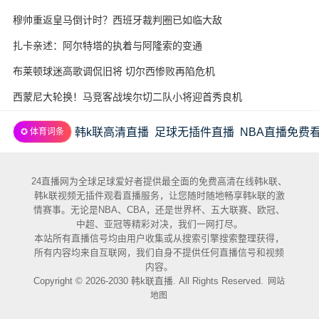
穆帅重返皇马倒计时？西班牙裁判圈已如临大敌
扎卡亲述：阿尔特塔的执着与阿隆索的变通
布莱顿球迷高歌调侃旧将 切尔西惨败再陷危机
西蒙尼大轮换！马竞客战埃尔切二队小将迎首秀良机
韩k联高清直播
足球无插件直播
NBA直播免费
✪ 体育词条
24直播网为全球足球爱好者提供最全面的免费高清在线韩k联、
韩k联视频无插件观看直播服务，让您随时随地畅享韩k联的激
情赛事。无论是NBA、CBA，还是世界杯、五大联赛、欧冠、
中超、亚冠等精彩对决，我们一网打尽。
本站所有直播信号均由用户收集或从搜索引擎搜索整理获得，
所有内容均来自互联网，我们自身不提供任何直播信号和视频
内容。
Copyright © 2026-2030 韩k联直播. All Rights Reserved.
网站
地图