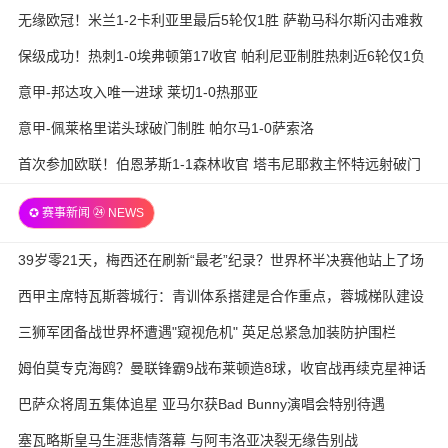
无缘欧冠！米兰1-2卡利亚里最后5轮仅1胜 萨勒马科尔斯闪击难救
主
保级成功！热刺1-0埃弗顿第17收官 帕利尼亚制胜热刺近6轮仅1负
意甲-邦达攻入唯一进球 莱切1-0热那亚
意甲-佩莱格里诺头球破门制胜 帕尔马1-0萨索洛
首次参加欧联！伯恩茅斯1-1森林收官 塔韦尼耶救主怀特远射破门
✪ 赛事新闻 ㉔ NEWS
39岁零21天，梅西还在刷新“最老”纪录？世界杯半决赛他站上了场
西甲主席特瓦斯蓉城行：青训体系搭建是合作重点，蓉城梯队建设
待加强
三狮军团备战世界杯遭遇"窥视危机" 英足总紧急加装防护围栏
姆伯莫专克海鸥？曼联锋霸9战布莱顿造8球，收官战再续克星神话
巴萨众将周五集体追星 亚马尔获Bad Bunny演唱会特别待遇
塞瓦略斯皇马生涯悲情落幕 与阿韦洛亚决裂无缘告别战