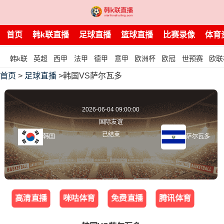
首页
韩k联直播
足球直播
篮球直播
比赛录像
体育
韩k联
英超
西甲
法甲
德甲
意甲
欧洲杯
欧冠
世预赛
欧联
首页
>
足球直播
>韩国VS萨尔瓦多
2026-06-04 09:00:00
国际友谊
已结束
韩国
萨尔瓦多
高清直播
咪咕体育
免费直播
腾讯体育