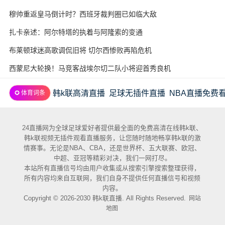
穆帅重返皇马倒计时？西班牙裁判圈已如临大敌
扎卡亲述：阿尔特塔的执着与阿隆索的变通
布莱顿球迷高歌调侃旧将 切尔西惨败再陷危机
西蒙尼大轮换！马竞客战埃尔切二队小将迎首秀良机
韩k联高清直播
足球无插件直播
NBA直播免费
✪ 体育词条
24直播网为全球足球爱好者提供最全面的免费高清在线韩k联、
韩k联视频无插件观看直播服务，让您随时随地畅享韩k联的激
情赛事。无论是NBA、CBA，还是世界杯、五大联赛、欧冠、
中超、亚冠等精彩对决，我们一网打尽。
本站所有直播信号均由用户收集或从搜索引擎搜索整理获得，
所有内容均来自互联网，我们自身不提供任何直播信号和视频
内容。
Copyright © 2026-2030 韩k联直播. All Rights Reserved.
网站
地图