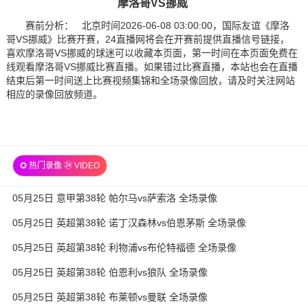
摩洛哥VS挪威
赛前分析： 北京时间2026-06-08 03:00:00，国际友谊《摩洛
哥VS挪威》比赛开赛，24直播网将会在开赛前提供直播信号链接，
喜欢摩洛哥VS挪威的球迷可以收藏本页面，第一时间在本页面免费在
线观看摩洛哥VS挪威比赛直播。如果错过比赛直播，本站也会在直播
结束后第一时间送上比赛视频集锦和全场录像回放，请及时关注网站
相应的录像回放频道。
✪ 热门录像 ㉔ VIDEO
05月25日 意甲第38轮 帕尔马vs萨索洛 全场录像
05月25日 英超第38轮 诺丁汉森林vs伯恩茅斯 全场录像
05月25日 英超第38轮 利物浦vs布伦特福德 全场录像
05月25日 英超第38轮 伯恩利vs狼队 全场录像
05月25日 英超第38轮 布莱顿vs曼联 全场录像