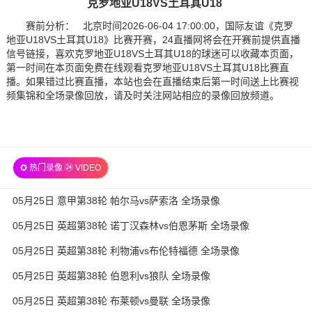
克罗地亚U18VS土耳其U18
赛前分析： 北京时间2026-06-04 17:00:00，国际友谊《克罗
地亚U18VS土耳其U18》比赛开赛，24直播网将会在开赛前提供直播
信号链接，喜欢克罗地亚U18VS土耳其U18的球迷可以收藏本页面，
第一时间在本页面免费在线观看克罗地亚U18VS土耳其U18比赛直
播。如果错过比赛直播，本站也会在直播结束后第一时间送上比赛视
频集锦和全场录像回放，请及时关注网站相应的录像回放频道。
✪ 热门录像 ㉔ VIDEO
05月25日 意甲第38轮 帕尔马vs萨索洛 全场录像
05月25日 英超第38轮 诺丁汉森林vs伯恩茅斯 全场录像
05月25日 英超第38轮 利物浦vs布伦特福德 全场录像
05月25日 英超第38轮 伯恩利vs狼队 全场录像
05月25日 英超第38轮 布莱顿vs曼联 全场录像