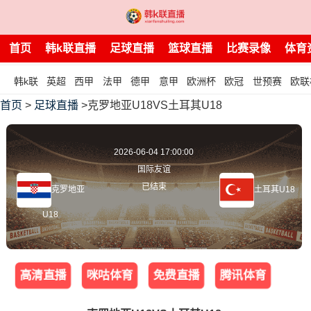
首页
韩k联直播
足球直播
篮球直播
比赛录像
体育
韩k联
英超
西甲
法甲
德甲
意甲
欧洲杯
欧冠
世预赛
欧联
首页
>
足球直播
>克罗地亚U18VS土耳其U18
2026-06-04 17:00:00
国际友谊
已结束
克罗地亚
土耳其U18
U18
高清直播
咪咕体育
免费直播
腾讯体育