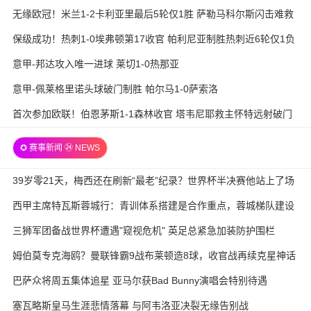
无缘欧冠！米兰1-2卡利亚里最后5轮仅1胜 萨勒马科尔斯闪击难救
主
保级成功！热刺1-0埃弗顿第17收官 帕利尼亚制胜热刺近6轮仅1负
意甲-邦达攻入唯一进球 莱切1-0热那亚
意甲-佩莱格里诺头球破门制胜 帕尔马1-0萨索洛
首次参加欧联！伯恩茅斯1-1森林收官 塔韦尼耶救主怀特远射破门
✪ 赛事新闻 ㉔ NEWS
39岁零21天，梅西还在刷新“最老”纪录？世界杯半决赛他站上了场
西甲主席特瓦斯蓉城行：青训体系搭建是合作重点，蓉城梯队建设
待加强
三狮军团备战世界杯遭遇"窥视危机" 英足总紧急加装防护围栏
姆伯莫专克海鸥？曼联锋霸9战布莱顿造8球，收官战再续克星神话
巴萨众将周五集体追星 亚马尔获Bad Bunny演唱会特别待遇
塞瓦略斯皇马生涯悲情落幕 与阿韦洛亚决裂无缘告别战