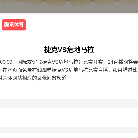
腾讯体育
捷克VS危地马拉
5 08:00:00，国际友谊《捷克VS危地马拉》比赛开赛，24直播
间在本页面免费在线观看捷克VS危地马拉比赛直播。如果错过
时关注网站相应的录像回放频道。