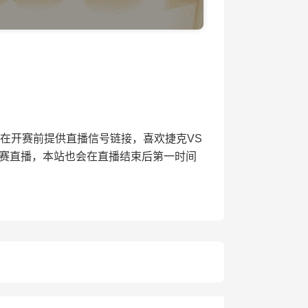
网将会在开赛前提供直播信号链接，喜欢捷克VS
比赛直播，本站也会在直播结束后第一时间