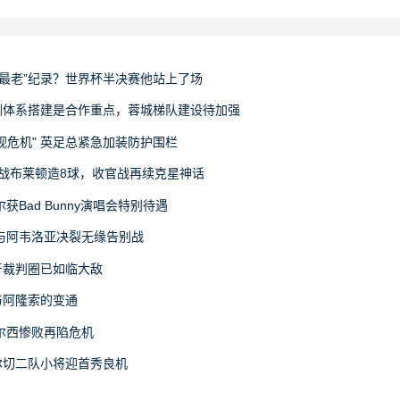
“最老”纪录？世界杯半决赛他站上了场
训体系搭建是合作重点，蓉城梯队建设待加强
视危机" 英足总紧急加装防护围栏
战布莱顿造8球，收官战再续克星神话
Bad Bunny演唱会特别待遇
与阿韦洛亚决裂无缘告别战
牙裁判圈已如临大敌
与阿隆索的变通
尔西惨败再陷危机
尔切二队小将迎首秀良机