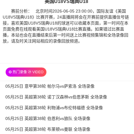
美国U18VS瑞典U18
赛前分析： 北京时间2026-06-05 23:00:00，国际友谊《美国
U18VS瑞典U18》比赛开赛，24直播网将会在开赛前提供直播信号链
接，喜欢美国U18VS瑞典U18的球迷可以收藏本页面，第一时间在本
页面免费在线观看美国U18VS瑞典U18比赛直播。如果错过比赛直
播，本站也会在直播结束后第一时间送上比赛视频集锦和全场录像回
放，请及时关注网站相应的录像回放频道。
✪ 热门录像 ㉔ VIDEO
05月25日 意甲第38轮 帕尔马vs萨索洛 全场录像
05月25日 英超第38轮 诺丁汉森林vs伯恩茅斯 全场录像
05月25日 英超第38轮 利物浦vs布伦特福德 全场录像
05月25日 英超第38轮 伯恩利vs狼队 全场录像
05月25日 英超第38轮 布莱顿vs曼联 全场录像