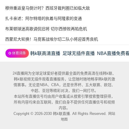
穆帅重返皇马倒计时？西班牙裁判圈已如临大敌
扎卡亲述：阿尔特塔的执着与阿隆索的变通
布莱顿球迷高歌调侃旧将 切尔西惨败再陷危机
西蒙尼大轮换！马竞客战埃尔切二队小将迎首秀良机
韩k联高清直播
足球无插件直播
NBA直播免费
✪ 体育词条
24直播网为全球足球爱好者提供最全面的免费高清在线韩k联、
韩k联视频无插件观看直播服务，让您随时随地畅享韩k联的激
情赛事。无论是NBA、CBA，还是世界杯、五大联赛、欧冠、
中超、亚冠等精彩对决，我们一网打尽。
本站所有直播信号均由用户收集或从搜索引擎搜索整理获得，
所有内容均来自互联网，我们自身不提供任何直播信号和视频
内容。
Copyright © 2026-2030 韩k联直播. All Rights Reserved.
网站
地图