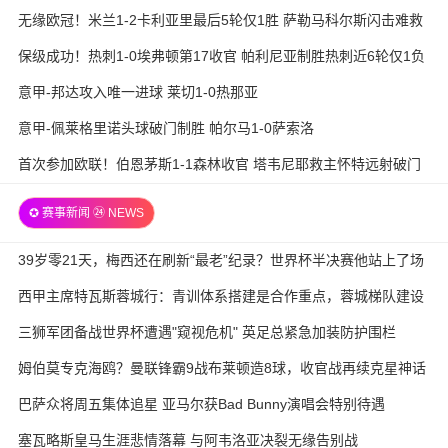
无缘欧冠！米兰1-2卡利亚里最后5轮仅1胜 萨勒马科尔斯闪击难救
主
保级成功！热刺1-0埃弗顿第17收官 帕利尼亚制胜热刺近6轮仅1负
意甲-邦达攻入唯一进球 莱切1-0热那亚
意甲-佩莱格里诺头球破门制胜 帕尔马1-0萨索洛
首次参加欧联！伯恩茅斯1-1森林收官 塔韦尼耶救主怀特远射破门
✪ 赛事新闻 ㉔ NEWS
39岁零21天，梅西还在刷新“最老”纪录？世界杯半决赛他站上了场
西甲主席特瓦斯蓉城行：青训体系搭建是合作重点，蓉城梯队建设
待加强
三狮军团备战世界杯遭遇"窥视危机" 英足总紧急加装防护围栏
姆伯莫专克海鸥？曼联锋霸9战布莱顿造8球，收官战再续克星神话
巴萨众将周五集体追星 亚马尔获Bad Bunny演唱会特别待遇
塞瓦略斯皇马生涯悲情落幕 与阿韦洛亚决裂无缘告别战