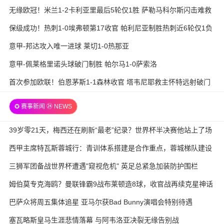
无缘欧冠！米兰1-2卡利亚里最后5轮仅1胜 萨勒马科尔斯闪击难救
主
保级成功！热刺1-0埃弗顿第17收官 帕利尼亚制胜热刺近6轮仅1负
意甲-邦达攻入唯一进球 莱切1-0热那亚
意甲-佩莱格里诺头球破门制胜 帕尔马1-0萨索洛
首次参加欧联！伯恩茅斯1-1森林收官 塔韦尼耶救主怀特远射破门
✪ 赛事新闻 ㉔ NEWS
39岁零21天，梅西还在刷新“最老”纪录？世界杯半决赛他站上了场
西甲主席特瓦斯蓉城行：青训体系搭建是合作重点，蓉城梯队建设
待加强
三狮军团备战世界杯遭遇"窥视危机" 英足总紧急加装防护围栏
姆伯莫专克海鸥？曼联锋霸9战布莱顿造8球，收官战再续克星神话
巴萨众将周五集体追星 亚马尔获Bad Bunny演唱会特别待遇
塞瓦略斯皇马生涯悲情落幕 与阿韦洛亚决裂无缘告别战