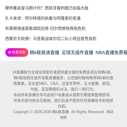
穆帅重返皇马倒计时？西班牙裁判圈已如临大敌
扎卡亲述：阿尔特塔的执着与阿隆索的变通
布莱顿球迷高歌调侃旧将 切尔西惨败再陷危机
西蒙尼大轮换！马竞客战埃尔切二队小将迎首秀良机
韩k联高清直播
足球无插件直播
NBA直播免费
✪ 体育词条
24直播网为全球足球爱好者提供最全面的免费高清在线韩k联、
韩k联视频无插件观看直播服务，让您随时随地畅享韩k联的激
情赛事。无论是NBA、CBA，还是世界杯、五大联赛、欧冠、
中超、亚冠等精彩对决，我们一网打尽。
本站所有直播信号均由用户收集或从搜索引擎搜索整理获得，
所有内容均来自互联网，我们自身不提供任何直播信号和视频
内容。
Copyright © 2026-2030 韩k联直播. All Rights Reserved.
网站
地图