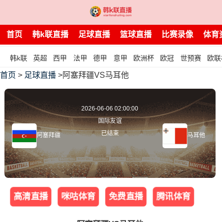
首页
韩k联直播
足球直播
篮球直播
比赛录像
体育
韩k联
英超
西甲
法甲
德甲
意甲
欧洲杯
欧冠
世预赛
欧联
首页
>
足球直播
>阿塞拜疆VS马耳他
2026-06-06 02:00:00
国际友谊
已结束
阿塞拜疆
马耳他
高清直播
咪咕体育
免费直播
腾讯体育