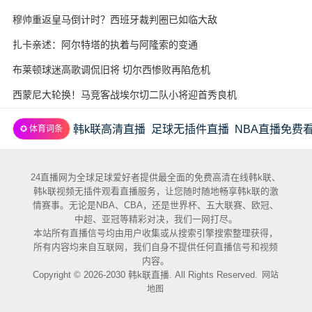
穆帅重返皇马倒计时？西班牙裁判圈已如临大敌
扎卡亲述：阿尔特塔的执着与阿隆索的变通
布莱顿球迷高歌调侃旧将 切尔西惨败再陷危机
西蒙尼大轮换！马竞客战埃尔切二队小将迎首秀良机
韩k联高清直播
足球无插件直播
NBA直播免费
✪ 体育词条
24直播网为全球足球爱好者提供最全面的免费高清在线韩k联、
韩k联视频无插件观看直播服务，让您随时随地畅享韩k联的激
情赛事。无论是NBA、CBA，还是世界杯、五大联赛、欧冠、
中超、亚冠等精彩对决，我们一网打尽。
本站所有直播信号均由用户收集或从搜索引擎搜索整理获得，
所有内容均来自互联网，我们自身不提供任何直播信号和视频
内容。
Copyright © 2026-2030 韩k联直播. All Rights Reserved.
网站
地图