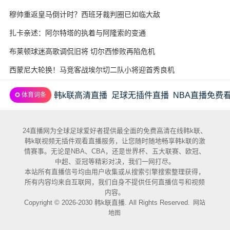
穆帅重返皇马倒计时？西班牙裁判圈已如临大敌
扎卡亲述：阿尔特塔的执着与阿隆索的变通
布莱顿球迷高歌调侃旧将 切尔西惨败再陷危机
西蒙尼大轮换！马竞客战埃尔切二队小将迎首秀良机
韩k联高清直播
足球无插件直播
NBA直播免费
✪ 体育词条
24直播网为全球足球爱好者提供最全面的免费高清在线韩k联、
韩k联视频无插件观看直播服务，让您随时随地畅享韩k联的激
情赛事。无论是NBA、CBA，还是世界杯、五大联赛、欧冠、
中超、亚冠等精彩对决，我们一网打尽。
本站所有直播信号均由用户收集或从搜索引擎搜索整理获得，
所有内容均来自互联网，我们自身不提供任何直播信号和视频
内容。
Copyright © 2026-2030 韩k联直播. All Rights Reserved.
网站
地图