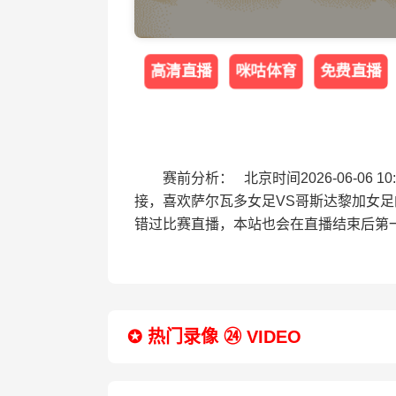
高清直播
咪咕体育
免费直播
赛前分析： 北京时间2026-06-0
接，喜欢萨尔瓦多女足VS哥斯达黎加女
错过比赛直播，本站也会在直播结束后第
✪ 热门录像 ㉔ VIDEO