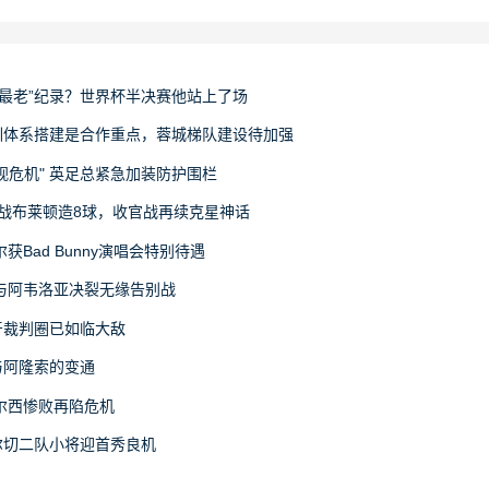
“最老”纪录？世界杯半决赛他站上了场
训体系搭建是合作重点，蓉城梯队建设待加强
视危机" 英足总紧急加装防护围栏
战布莱顿造8球，收官战再续克星神话
Bad Bunny演唱会特别待遇
与阿韦洛亚决裂无缘告别战
牙裁判圈已如临大敌
与阿隆索的变通
尔西惨败再陷危机
尔切二队小将迎首秀良机