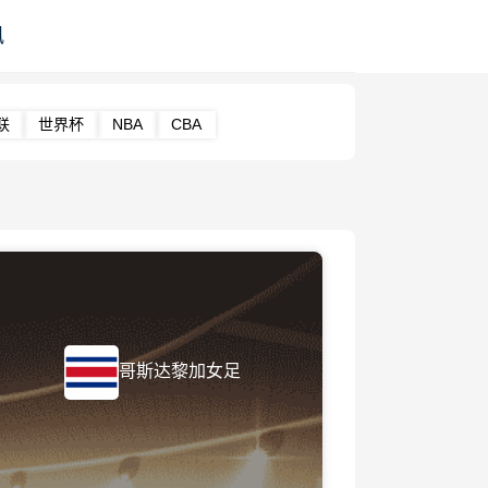
讯
联
世界杯
NBA
CBA
哥斯达黎加女足