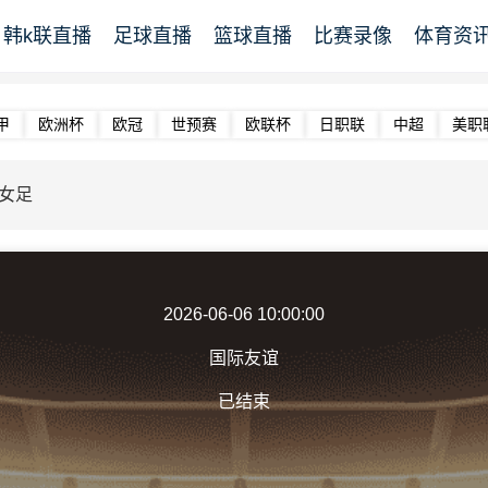
韩k联直播
足球直播
篮球直播
比赛录像
体育资
甲
欧洲杯
欧冠
世预赛
欧联杯
日职联
中超
美职
女足
2026-06-06 10:00:00
国际友谊
已结束