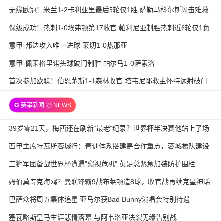
无缘欧冠！米兰1-2卡利亚里最后5轮仅1胜 萨勒马科尔斯闪击难救
主
保级成功！热刺1-0埃弗顿第17收官 帕利尼亚制胜热刺近6轮仅1负
意甲-邦达攻入唯一进球 莱切1-0热那亚
意甲-佩莱格里诺头球破门制胜 帕尔马1-0萨索洛
首次参加欧联！伯恩茅斯1-1森林收官 塔韦尼耶救主怀特远射破门
✪ 赛事新闻 ㉔ NEWS
39岁零21天，梅西还在刷新“最老”纪录？世界杯半决赛他站上了场
西甲主席特瓦斯蓉城行：青训体系搭建是合作重点，蓉城梯队建设
待加强
三狮军团备战世界杯遭遇"窥视危机" 英足总紧急加装防护围栏
姆伯莫专克海鸥？曼联锋霸9战布莱顿造8球，收官战再续克星神话
巴萨众将周五集体追星 亚马尔获Bad Bunny演唱会特别待遇
塞瓦略斯皇马生涯悲情落幕 与阿韦洛亚决裂无缘告别战