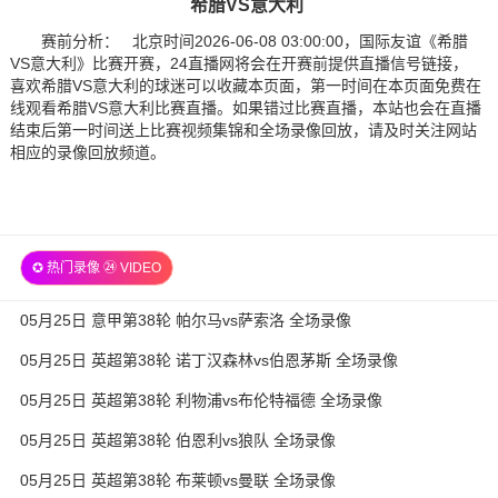
希腊VS意大利
赛前分析： 北京时间2026-06-08 03:00:00，国际友谊《希腊
VS意大利》比赛开赛，24直播网将会在开赛前提供直播信号链接，
喜欢希腊VS意大利的球迷可以收藏本页面，第一时间在本页面免费在
线观看希腊VS意大利比赛直播。如果错过比赛直播，本站也会在直播
结束后第一时间送上比赛视频集锦和全场录像回放，请及时关注网站
相应的录像回放频道。
✪ 热门录像 ㉔ VIDEO
05月25日 意甲第38轮 帕尔马vs萨索洛 全场录像
05月25日 英超第38轮 诺丁汉森林vs伯恩茅斯 全场录像
05月25日 英超第38轮 利物浦vs布伦特福德 全场录像
05月25日 英超第38轮 伯恩利vs狼队 全场录像
05月25日 英超第38轮 布莱顿vs曼联 全场录像