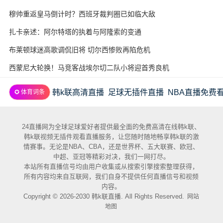
穆帅重返皇马倒计时？西班牙裁判圈已如临大敌
扎卡亲述：阿尔特塔的执着与阿隆索的变通
布莱顿球迷高歌调侃旧将 切尔西惨败再陷危机
西蒙尼大轮换！马竞客战埃尔切二队小将迎首秀良机
韩k联高清直播
足球无插件直播
NBA直播免费
✪ 体育词条
24直播网为全球足球爱好者提供最全面的免费高清在线韩k联、
韩k联视频无插件观看直播服务，让您随时随地畅享韩k联的激
情赛事。无论是NBA、CBA，还是世界杯、五大联赛、欧冠、
中超、亚冠等精彩对决，我们一网打尽。
本站所有直播信号均由用户收集或从搜索引擎搜索整理获得，
所有内容均来自互联网，我们自身不提供任何直播信号和视频
内容。
Copyright © 2026-2030 韩k联直播. All Rights Reserved.
网站
地图