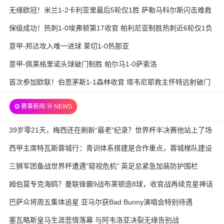
无缘欧冠！米兰1-2卡利亚里最后5轮仅1胜 萨勒马科尔斯闪击难救
主
保级成功！热刺1-0埃弗顿第17收官 帕利尼亚制胜热刺近6轮仅1负
意甲-邦达攻入唯一进球 莱切1-0热那亚
意甲-佩莱格里诺头球破门制胜 帕尔马1-0萨索洛
首次参加欧联！伯恩茅斯1-1森林收官 塔韦尼耶救主怀特远射破门
✪ 赛事新闻 ㉔ NEWS
39岁零21天，梅西还在刷新“最老”纪录？世界杯半决赛他站上了场
西甲主席特瓦斯蓉城行：青训体系搭建是合作重点，蓉城梯队建设
待加强
三狮军团备战世界杯遭遇"窥视危机" 英足总紧急加装防护围栏
姆伯莫专克海鸥？曼联锋霸9战布莱顿造8球，收官战再续克星神话
巴萨众将周五集体追星 亚马尔获Bad Bunny演唱会特别待遇
塞瓦略斯皇马生涯悲情落幕 与阿韦洛亚决裂无缘告别战