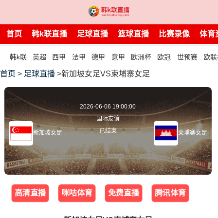
首页
韩k联直播
足球直播
篮球直播
比赛录像
体育
韩k联
英超
西甲
法甲
德甲
意甲
欧洲杯
欧冠
世预赛
欧联
首页
>
足球直播
>新加坡女足VS柬埔寨女足
2026-06-06 19:00:00
国际友谊
已结束
新加坡女足
柬埔寨女足
高清直播
咪咕体育
免费直播
腾讯体育