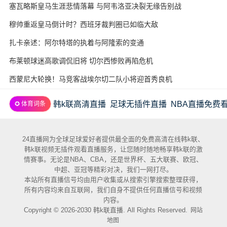
塞瓦略斯皇马生涯悲情落幕 与阿韦洛亚决裂无缘告别战
穆帅重返皇马倒计时？西班牙裁判圈已如临大敌
扎卡亲述：阿尔特塔的执着与阿隆索的变通
布莱顿球迷高歌调侃旧将 切尔西惨败再陷危机
西蒙尼大轮换！马竞客战埃尔切二队小将迎首秀良机
韩k联高清直播
足球无插件直播
NBA直播免费
✪ 体育词条
24直播网为全球足球爱好者提供最全面的免费高清在线韩k联、
韩k联视频无插件观看直播服务，让您随时随地畅享韩k联的激
情赛事。无论是NBA、CBA，还是世界杯、五大联赛、欧冠、
中超、亚冠等精彩对决，我们一网打尽。
本站所有直播信号均由用户收集或从搜索引擎搜索整理获得，
所有内容均来自互联网，我们自身不提供任何直播信号和视频
内容。
Copyright © 2026-2030 韩k联直播. All Rights Reserved.
网站
地图