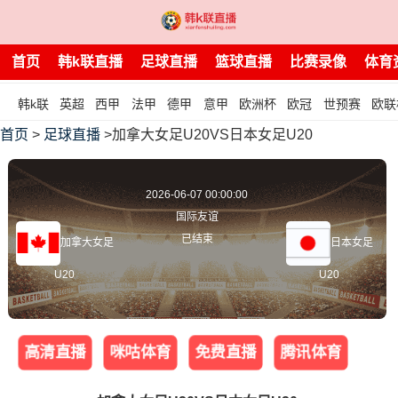
首页
韩k联直播
足球直播
篮球直播
比赛录像
体育
韩k联
英超
西甲
法甲
德甲
意甲
欧洲杯
欧冠
世预赛
欧联
首页
>
足球直播
>加拿大女足U20VS日本女足U20
2026-06-07 00:00:00
国际友谊
已结束
加拿大女足
日本女足
U20
U20
高清直播
咪咕体育
免费直播
腾讯体育