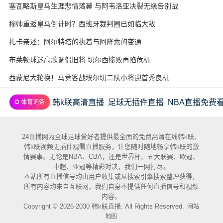
塞瓦略斯皇马生涯悲情落幕 与阿韦洛亚决裂无缘告别战
穆帅重返皇马倒计时？西班牙裁判圈已如临大敌
扎卡亲述：阿尔特塔的执着与阿隆索的变通
布莱顿球迷高歌调侃旧将 切尔西惨败再陷危机
西蒙尼大轮换！马竞客战埃尔切二队小将迎首秀良机
韩k联高清直播
足球无插件直播
NBA直播免费
✪ 体育词条
24直播网为全球足球爱好者提供最全面的免费高清在线韩k联、
韩k联视频无插件观看直播服务，让您随时随地畅享韩k联的激
情赛事。无论是NBA、CBA，还是世界杯、五大联赛、欧冠、
中超、亚冠等精彩对决，我们一网打尽。
本站所有直播信号均由用户收集或从搜索引擎搜索整理获得，
所有内容均来自互联网，我们自身不提供任何直播信号和视频
内容。
Copyright © 2026-2030 韩k联直播. All Rights Reserved.
网站
地图