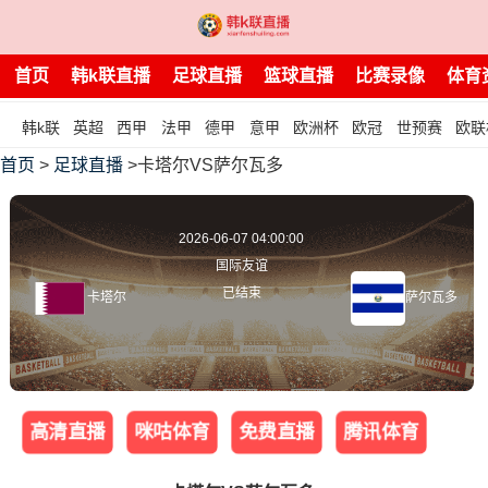
首页
韩k联直播
足球直播
篮球直播
比赛录像
体育
韩k联
英超
西甲
法甲
德甲
意甲
欧洲杯
欧冠
世预赛
欧联
首页
>
足球直播
>卡塔尔VS萨尔瓦多
2026-06-07 04:00:00
国际友谊
已结束
卡塔尔
萨尔瓦多
高清直播
咪咕体育
免费直播
腾讯体育