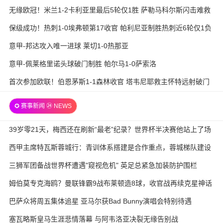
无缘欧冠！米兰1-2卡利亚里最后5轮仅1胜 萨勒马科尔斯闪击难救
主
保级成功！热刺1-0埃弗顿第17收官 帕利尼亚制胜热刺近6轮仅1负
意甲-邦达攻入唯一进球 莱切1-0热那亚
意甲-佩莱格里诺头球破门制胜 帕尔马1-0萨索洛
首次参加欧联！伯恩茅斯1-1森林收官 塔韦尼耶救主怀特远射破门
✪ 赛事新闻 ㉔ NEWS
39岁零21天，梅西还在刷新“最老”纪录？世界杯半决赛他站上了场
西甲主席特瓦斯蓉城行：青训体系搭建是合作重点，蓉城梯队建设
待加强
三狮军团备战世界杯遭遇"窥视危机" 英足总紧急加装防护围栏
姆伯莫专克海鸥？曼联锋霸9战布莱顿造8球，收官战再续克星神话
巴萨众将周五集体追星 亚马尔获Bad Bunny演唱会特别待遇
塞瓦略斯皇马生涯悲情落幕 与阿韦洛亚决裂无缘告别战