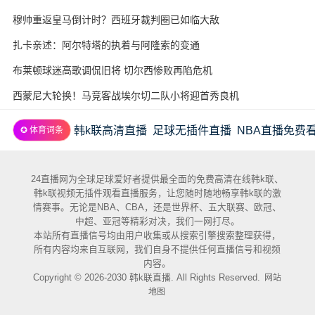
穆帅重返皇马倒计时？西班牙裁判圈已如临大敌
扎卡亲述：阿尔特塔的执着与阿隆索的变通
布莱顿球迷高歌调侃旧将 切尔西惨败再陷危机
西蒙尼大轮换！马竞客战埃尔切二队小将迎首秀良机
韩k联高清直播
足球无插件直播
NBA直播免费
✪ 体育词条
24直播网为全球足球爱好者提供最全面的免费高清在线韩k联、
韩k联视频无插件观看直播服务，让您随时随地畅享韩k联的激
情赛事。无论是NBA、CBA，还是世界杯、五大联赛、欧冠、
中超、亚冠等精彩对决，我们一网打尽。
本站所有直播信号均由用户收集或从搜索引擎搜索整理获得，
所有内容均来自互联网，我们自身不提供任何直播信号和视频
内容。
Copyright © 2026-2030 韩k联直播. All Rights Reserved.
网站
地图