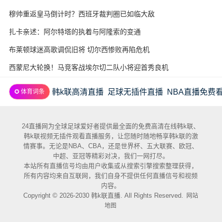
穆帅重返皇马倒计时？西班牙裁判圈已如临大敌
扎卡亲述：阿尔特塔的执着与阿隆索的变通
布莱顿球迷高歌调侃旧将 切尔西惨败再陷危机
西蒙尼大轮换！马竞客战埃尔切二队小将迎首秀良机
韩k联高清直播
足球无插件直播
NBA直播免费
✪ 体育词条
24直播网为全球足球爱好者提供最全面的免费高清在线韩k联、
韩k联视频无插件观看直播服务，让您随时随地畅享韩k联的激
情赛事。无论是NBA、CBA，还是世界杯、五大联赛、欧冠、
中超、亚冠等精彩对决，我们一网打尽。
本站所有直播信号均由用户收集或从搜索引擎搜索整理获得，
所有内容均来自互联网，我们自身不提供任何直播信号和视频
内容。
Copyright © 2026-2030 韩k联直播. All Rights Reserved.
网站
地图