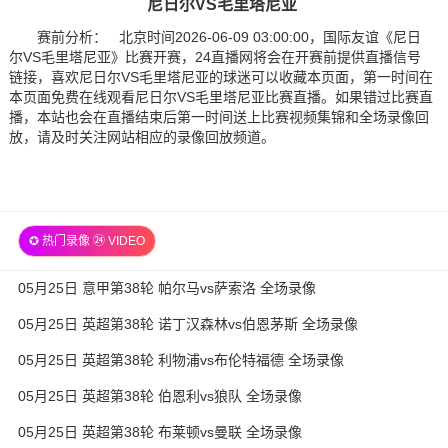
尼日尔VS毛里塔尼亚
赛前分析： 北京时间2026-06-09 03:00:00，国际友谊《尼日
尔VS毛里塔尼亚》比赛开赛，24直播网将会在开赛前提供直播信号
链接，喜欢尼日尔VS毛里塔尼亚的球迷可以收藏本页面，第一时间在
本页面免费在线观看尼日尔VS毛里塔尼亚比赛直播。如果错过比赛直
播，本站也会在直播结束后第一时间送上比赛视频集锦和全场录像回
放，请及时关注网站相应的录像回放频道。
✪ 热门录像 ㉔ VIDEO
05月25日 意甲第38轮 帕尔马vs萨索洛 全场录像
05月25日 英超第38轮 诺丁汉森林vs伯恩茅斯 全场录像
05月25日 英超第38轮 利物浦vs布伦特福德 全场录像
05月25日 英超第38轮 伯恩利vs狼队 全场录像
05月25日 英超第38轮 布莱顿vs曼联 全场录像