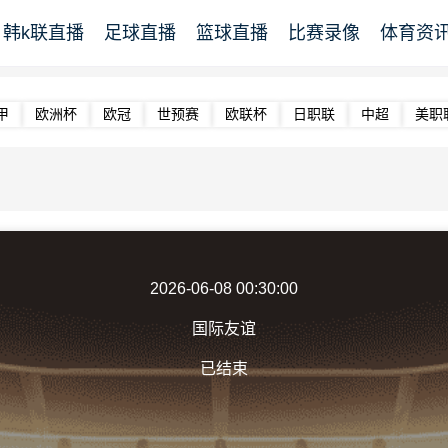
韩k联直播
足球直播
篮球直播
比赛录像
体育资
甲
欧洲杯
欧冠
世预赛
欧联杯
日职联
中超
美职
2026-06-08 00:30:00
国际友谊
已结束