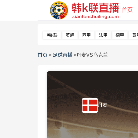
首页
韩k联
英超
西甲
法甲
德甲
意
首页
>
足球直播
>丹麦VS乌克兰
丹麦