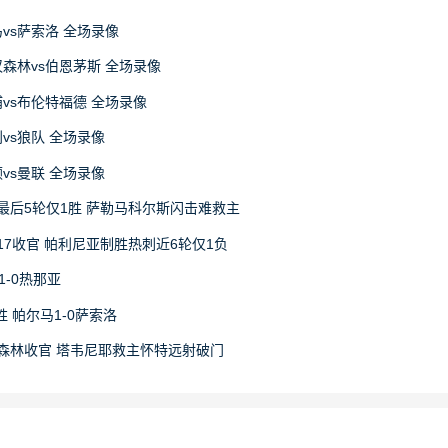
马vs萨索洛 全场录像
丁汉森林vs伯恩茅斯 全场录像
物浦vs布伦特福德 全场录像
利vs狼队 全场录像
顿vs曼联 全场录像
最后5轮仅1胜 萨勒马科尔斯闪击难救主
17收官 帕利尼亚制胜热刺近6轮仅1负
1-0热那亚
 帕尔马1-0萨索洛
1森林收官 塔韦尼耶救主怀特远射破门