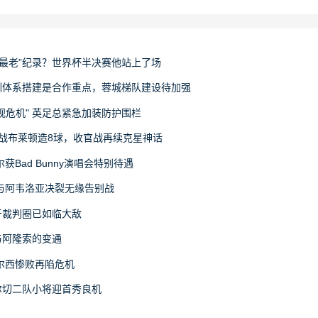
“最老”纪录？世界杯半决赛他站上了场
训体系搭建是合作重点，蓉城梯队建设待加强
视危机" 英足总紧急加装防护围栏
战布莱顿造8球，收官战再续克星神话
Bad Bunny演唱会特别待遇
与阿韦洛亚决裂无缘告别战
牙裁判圈已如临大敌
与阿隆索的变通
尔西惨败再陷危机
尔切二队小将迎首秀良机