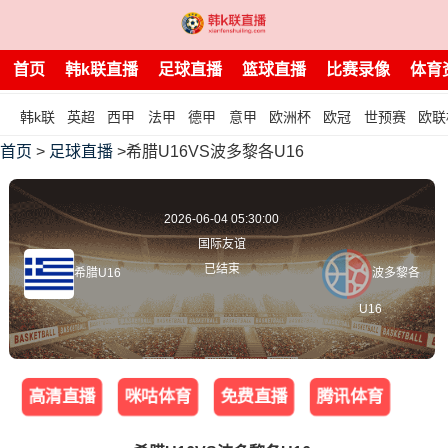
首页
韩k联直播
足球直播
篮球直播
比赛录像
体育
韩k联
英超
西甲
法甲
德甲
意甲
欧洲杯
欧冠
世预赛
欧联
首页
>
足球直播
>希腊U16VS波多黎各U16
2026-06-04 05:30:00
国际友谊
已结束
希腊U16
波多黎各
U16
高清直播
咪咕体育
免费直播
腾讯体育