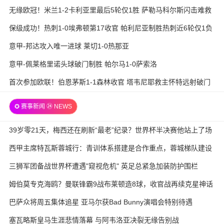
无缘欧冠！米兰1-2卡利亚里最后5轮仅1胜 萨勒马科尔斯闪击难救
主
保级成功！热刺1-0埃弗顿第17收官 帕利尼亚制胜热刺近6轮仅1负
意甲-邦达攻入唯一进球 莱切1-0热那亚
意甲-佩莱格里诺头球破门制胜 帕尔马1-0萨索洛
首次参加欧联！伯恩茅斯1-1森林收官 塔韦尼耶救主怀特远射破门
✪ 赛事新闻 ㉔ NEWS
39岁零21天，梅西还在刷新“最老”纪录？世界杯半决赛他站上了场
西甲主席特瓦斯蓉城行：青训体系搭建是合作重点，蓉城梯队建设
待加强
三狮军团备战世界杯遭遇"窥视危机" 英足总紧急加装防护围栏
姆伯莫专克海鸥？曼联锋霸9战布莱顿造8球，收官战再续克星神话
巴萨众将周五集体追星 亚马尔获Bad Bunny演唱会特别待遇
塞瓦略斯皇马生涯悲情落幕 与阿韦洛亚决裂无缘告别战