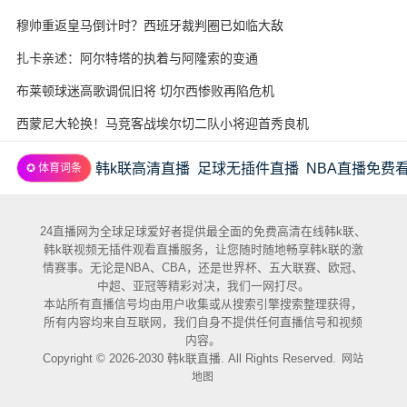
穆帅重返皇马倒计时？西班牙裁判圈已如临大敌
扎卡亲述：阿尔特塔的执着与阿隆索的变通
布莱顿球迷高歌调侃旧将 切尔西惨败再陷危机
西蒙尼大轮换！马竞客战埃尔切二队小将迎首秀良机
韩k联高清直播
足球无插件直播
NBA直播免费
✪ 体育词条
24直播网为全球足球爱好者提供最全面的免费高清在线韩k联、
韩k联视频无插件观看直播服务，让您随时随地畅享韩k联的激
情赛事。无论是NBA、CBA，还是世界杯、五大联赛、欧冠、
中超、亚冠等精彩对决，我们一网打尽。
本站所有直播信号均由用户收集或从搜索引擎搜索整理获得，
所有内容均来自互联网，我们自身不提供任何直播信号和视频
内容。
Copyright © 2026-2030 韩k联直播. All Rights Reserved.
网站
地图