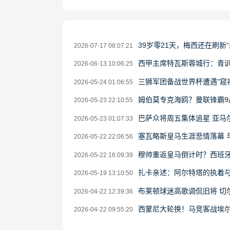
39岁零21天，梅西还在刷新
2026-07-17 08:07:21
西甲主席特瓦斯蓉城行：青
2026-06-13 10:06:25
三狮军团备战世界杯遭遇"窥
2026-05-24 01:06:55
姆伯莫专克海鸥？曼联锋霸9
2026-05-23 22:10:55
巴萨众将周五集体追星 亚马尔获
2026-05-23 01:07:33
塞瓦略斯皇马生涯悲情落幕 
2026-05-22 22:06:56
穆帅重返皇马倒计时？西班
2026-05-22 16:09:39
扎卡亲述：阿尔特塔的执着
2026-05-19 13:10:50
布莱顿球迷高歌调侃旧将 切
2026-04-22 12:39:36
西蒙尼大轮换！马竞客战埃
2026-04-22 09:55:20