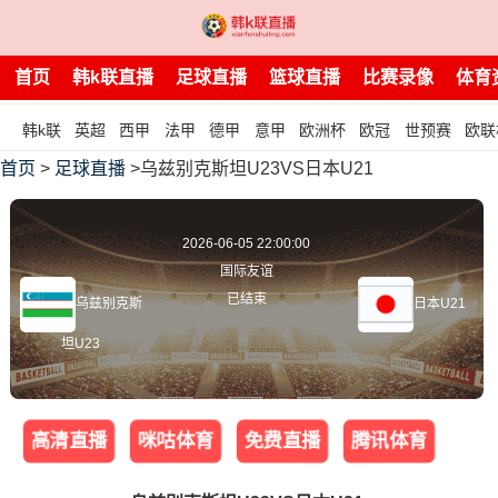
首页
韩k联直播
足球直播
篮球直播
比赛录像
体育
韩k联
英超
西甲
法甲
德甲
意甲
欧洲杯
欧冠
世预赛
欧联
首页
>
足球直播
>乌兹别克斯坦U23VS日本U21
2026-06-05 22:00:00
国际友谊
已结束
乌兹别克斯
日本U21
坦U23
高清直播
咪咕体育
免费直播
腾讯体育