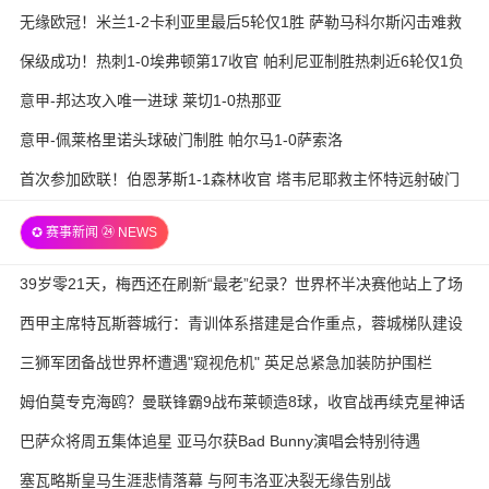
无缘欧冠！米兰1-2卡利亚里最后5轮仅1胜 萨勒马科尔斯闪击难救
主
保级成功！热刺1-0埃弗顿第17收官 帕利尼亚制胜热刺近6轮仅1负
意甲-邦达攻入唯一进球 莱切1-0热那亚
意甲-佩莱格里诺头球破门制胜 帕尔马1-0萨索洛
首次参加欧联！伯恩茅斯1-1森林收官 塔韦尼耶救主怀特远射破门
✪ 赛事新闻 ㉔ NEWS
39岁零21天，梅西还在刷新“最老”纪录？世界杯半决赛他站上了场
西甲主席特瓦斯蓉城行：青训体系搭建是合作重点，蓉城梯队建设
待加强
三狮军团备战世界杯遭遇"窥视危机" 英足总紧急加装防护围栏
姆伯莫专克海鸥？曼联锋霸9战布莱顿造8球，收官战再续克星神话
巴萨众将周五集体追星 亚马尔获Bad Bunny演唱会特别待遇
塞瓦略斯皇马生涯悲情落幕 与阿韦洛亚决裂无缘告别战