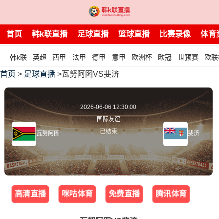
首页
韩k联直播
足球直播
篮球直播
比赛录像
体育
韩k联
英超
西甲
法甲
德甲
意甲
欧洲杯
欧冠
世预赛
欧联
首页
>
足球直播
>瓦努阿图VS斐济
2026-06-06 12:30:00
国际友谊
已结束
瓦努阿图
斐济
高清直播
咪咕体育
免费直播
腾讯体育