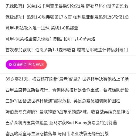
无缘欧冠！米兰1-2卡利亚里最后5轮仅1胜 萨勒马科尔斯闪击难救
主
保级成功！热刺1-0埃弗顿第17收官 帕利尼亚制胜热刺近6轮仅1负
意甲-邦达攻入唯一进球 莱切1-0热那亚
意甲-佩莱格里诺头球破门制胜 帕尔马1-0萨索洛
首次参加欧联！伯恩茅斯1-1森林收官 塔韦尼耶救主怀特远射破门
✪ 赛事新闻 ㉔ NEWS
39岁零21天，梅西还在刷新“最老”纪录？世界杯半决赛他站上了场
西甲主席特瓦斯蓉城行：青训体系搭建是合作重点，蓉城梯队建设
待加强
三狮军团备战世界杯遭遇"窥视危机" 英足总紧急加装防护围栏
姆伯莫专克海鸥？曼联锋霸9战布莱顿造8球，收官战再续克星神话
巴萨众将周五集体追星 亚马尔获Bad Bunny演唱会特别待遇
塞瓦略斯皇马生涯悲情落幕 与阿韦洛亚决裂无缘告别战