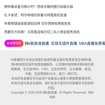
穆帅重返皇马倒计时？西班牙裁判圈已如临大敌
扎卡亲述：阿尔特塔的执着与阿隆索的变通
布莱顿球迷高歌调侃旧将 切尔西惨败再陷危机
西蒙尼大轮换！马竞客战埃尔切二队小将迎首秀良机
韩k联高清直播
足球无插件直播
NBA直播免费
✪ 体育词条
24直播网为全球足球爱好者提供最全面的免费高清在线韩k联、
韩k联视频无插件观看直播服务，让您随时随地畅享韩k联的激
情赛事。无论是NBA、CBA，还是世界杯、五大联赛、欧冠、
中超、亚冠等精彩对决，我们一网打尽。
本站所有直播信号均由用户收集或从搜索引擎搜索整理获得，
所有内容均来自互联网，我们自身不提供任何直播信号和视频
内容。
Copyright © 2026-2030 韩k联直播. All Rights Reserved.
网站
地图