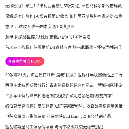
无缘欧冠！米兰1-2卡利亚里最后5轮仅1胜 萨勒马科尔斯闪击难救
主
保级成功！热刺1-0埃弗顿第17收官 帕利尼亚制胜热刺近6轮仅1负
意甲-邦达攻入唯一进球 莱切1-0热那亚
意甲-佩莱格里诺头球破门制胜 帕尔马1-0萨索洛
首次参加欧联！伯恩茅斯1-1森林收官 塔韦尼耶救主怀特远射破门
✪ 赛事新闻 ㉔ NEWS
39岁零21天，梅西还在刷新“最老”纪录？世界杯半决赛他站上了场
西甲主席特瓦斯蓉城行：青训体系搭建是合作重点，蓉城梯队建设
待加强
三狮军团备战世界杯遭遇"窥视危机" 英足总紧急加装防护围栏
姆伯莫专克海鸥？曼联锋霸9战布莱顿造8球，收官战再续克星神话
巴萨众将周五集体追星 亚马尔获Bad Bunny演唱会特别待遇
塞瓦略斯皇马生涯悲情落幕 与阿韦洛亚决裂无缘告别战