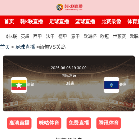
首页
韩k联直播
足球直播
篮球直播
比赛录像
体育
韩k联
英超
西甲
法甲
德甲
意甲
欧洲杯
欧冠
世预赛
欧联
首页
>
足球直播
>缅甸VS关岛
2026-06-06 19:30:00
国际友谊
已结束
缅甸
关岛
高清直播
咪咕体育
免费直播
腾讯体育