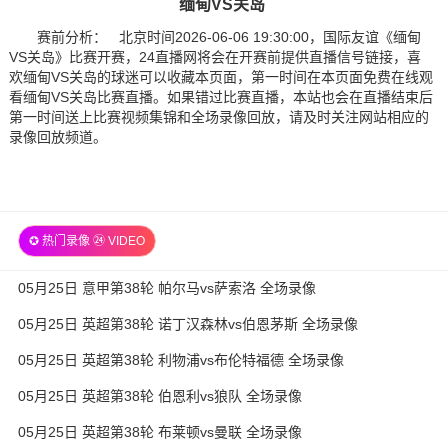
缅甸VS关岛
赛前分析： 北京时间2026-06-06 19:30:00，国际友谊《缅甸
VS关岛》比赛开赛，24直播网将会在开赛前提供直播信号链接，喜
欢缅甸VS关岛的球迷可以收藏本页面，第一时间在本页面免费在线观
看缅甸VS关岛比赛直播。如果错过比赛直播，本站也会在直播结束后
第一时间送上比赛视频集锦和全场录像回放，请及时关注网站相应的
录像回放频道。
✪ 热门录像 ㉔ VIDEO
05月25日 意甲第38轮 帕尔马vs萨索洛 全场录像
05月25日 英超第38轮 诺丁汉森林vs伯恩茅斯 全场录像
05月25日 英超第38轮 利物浦vs布伦特福德 全场录像
05月25日 英超第38轮 伯恩利vs狼队 全场录像
05月25日 英超第38轮 布莱顿vs曼联 全场录像