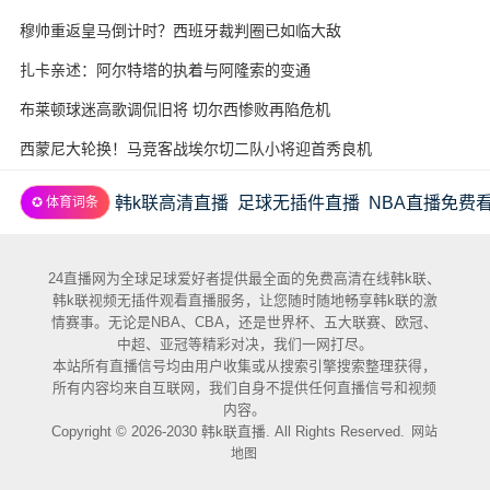
穆帅重返皇马倒计时？西班牙裁判圈已如临大敌
扎卡亲述：阿尔特塔的执着与阿隆索的变通
布莱顿球迷高歌调侃旧将 切尔西惨败再陷危机
西蒙尼大轮换！马竞客战埃尔切二队小将迎首秀良机
韩k联高清直播
足球无插件直播
NBA直播免费
✪ 体育词条
24直播网为全球足球爱好者提供最全面的免费高清在线韩k联、
韩k联视频无插件观看直播服务，让您随时随地畅享韩k联的激
情赛事。无论是NBA、CBA，还是世界杯、五大联赛、欧冠、
中超、亚冠等精彩对决，我们一网打尽。
本站所有直播信号均由用户收集或从搜索引擎搜索整理获得，
所有内容均来自互联网，我们自身不提供任何直播信号和视频
内容。
Copyright © 2026-2030 韩k联直播. All Rights Reserved.
网站
地图