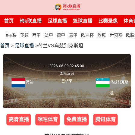
首页
韩k联直播
足球直播
篮球直播
比赛录像
体育
韩k联
英超
西甲
法甲
德甲
意甲
欧洲杯
欧冠
世预赛
欧联
首页
>
足球直播
>荷兰VS乌兹别克斯坦
2026-06-09 02:45:00
国际友谊
已结束
荷兰
乌兹别克斯
坦
高清直播
咪咕体育
免费直播
腾讯体育