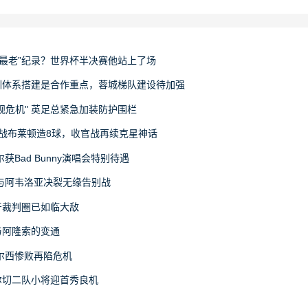
“最老”纪录？世界杯半决赛他站上了场
训体系搭建是合作重点，蓉城梯队建设待加强
视危机" 英足总紧急加装防护围栏
战布莱顿造8球，收官战再续克星神话
Bad Bunny演唱会特别待遇
与阿韦洛亚决裂无缘告别战
牙裁判圈已如临大敌
与阿隆索的变通
尔西惨败再陷危机
尔切二队小将迎首秀良机