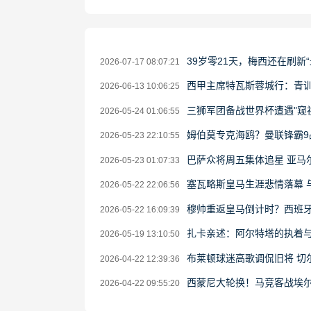
39岁零21天，梅西还在刷新
2026-07-17 08:07:21
西甲主席特瓦斯蓉城行：青
2026-06-13 10:06:25
三狮军团备战世界杯遭遇"窥
2026-05-24 01:06:55
姆伯莫专克海鸥？曼联锋霸9
2026-05-23 22:10:55
巴萨众将周五集体追星 亚马尔获
2026-05-23 01:07:33
塞瓦略斯皇马生涯悲情落幕 
2026-05-22 22:06:56
穆帅重返皇马倒计时？西班
2026-05-22 16:09:39
扎卡亲述：阿尔特塔的执着
2026-05-19 13:10:50
布莱顿球迷高歌调侃旧将 切
2026-04-22 12:39:36
西蒙尼大轮换！马竞客战埃
2026-04-22 09:55:20