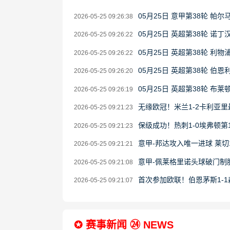
05月25日 意甲第38轮 帕尔
2026-05-25 09:26:38
05月25日 英超第38轮 诺
2026-05-25 09:26:22
05月25日 英超第38轮 利
2026-05-25 09:26:22
05月25日 英超第38轮 伯恩
2026-05-25 09:26:20
05月25日 英超第38轮 布莱
2026-05-25 09:26:19
无缘欧冠！米兰1-2卡利亚里
2026-05-25 09:21:23
保级成功！热刺1-0埃弗顿第
2026-05-25 09:21:23
意甲-邦达攻入唯一进球 莱切
2026-05-25 09:21:21
意甲-佩莱格里诺头球破门制胜
2026-05-25 09:21:08
首次参加欧联！伯恩茅斯1-
2026-05-25 09:21:07
✪ 赛事新闻 ㉔ NEWS