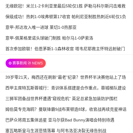
无缘欧冠！米兰1-2卡利亚里最后5轮仅1胜 萨勒马科尔斯闪击难救
主
保级成功！热刺1-0埃弗顿第17收官 帕利尼亚制胜热刺近6轮仅1负
意甲-邦达攻入唯一进球 莱切1-0热那亚
意甲-佩莱格里诺头球破门制胜 帕尔马1-0萨索洛
首次参加欧联！伯恩茅斯1-1森林收官 塔韦尼耶救主怀特远射破门
✪ 赛事新闻 ㉔ NEWS
39岁零21天，梅西还在刷新“最老”纪录？世界杯半决赛他站上了场
西甲主席特瓦斯蓉城行：青训体系搭建是合作重点，蓉城梯队建设
待加强
三狮军团备战世界杯遭遇"窥视危机" 英足总紧急加装防护围栏
姆伯莫专克海鸥？曼联锋霸9战布莱顿造8球，收官战再续克星神话
巴萨众将周五集体追星 亚马尔获Bad Bunny演唱会特别待遇
塞瓦略斯皇马生涯悲情落幕 与阿韦洛亚决裂无缘告别战