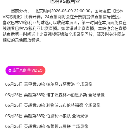
巴林VS叙利亚
赛前分析： 北京时间2026-06-09 22:00:00，国际友谊《巴林
VS叙利亚》比赛开赛，24直播网将会在开赛前提供直播信号链接，
喜欢巴林VS叙利亚的球迷可以收藏本页面，第一时间在本页面免费在
线观看巴林VS叙利亚比赛直播。如果错过比赛直播，本站也会在直播
结束后第一时间送上比赛视频集锦和全场录像回放，请及时关注网站
相应的录像回放频道。
✪ 热门录像 ㉔ VIDEO
05月25日 意甲第38轮 帕尔马vs萨索洛 全场录像
05月25日 英超第38轮 诺丁汉森林vs伯恩茅斯 全场录像
05月25日 英超第38轮 利物浦vs布伦特福德 全场录像
05月25日 英超第38轮 伯恩利vs狼队 全场录像
05月25日 英超第38轮 布莱顿vs曼联 全场录像