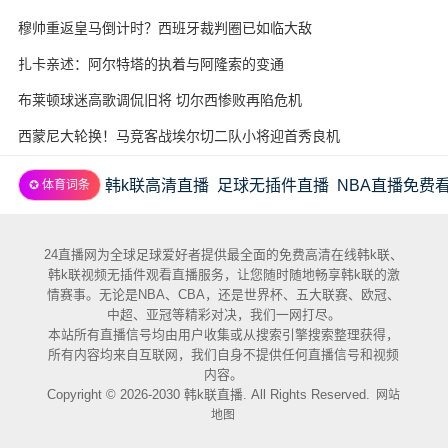
穆帅重返皇马倒计时？西班牙裁判圈已如临大敌
扎卡亲述：阿尔特塔的执着与阿隆索的变通
布莱顿球迷高歌调侃旧将 切尔西惨败再陷危机
西蒙尼大轮换！马竞客战埃尔切二队小将迎首秀良机
韩k联高清直播
足球无插件直播
NBA直播免费
✪ 体育词条
24直播网为全球足球爱好者提供最全面的免费高清在线韩k联、
韩k联视频无插件观看直播服务，让您随时随地畅享韩k联的激
情赛事。无论是NBA、CBA，还是世界杯、五大联赛、欧冠、
中超、亚冠等精彩对决，我们一网打尽。
本站所有直播信号均由用户收集或从搜索引擎搜索整理获得，
所有内容均来自互联网，我们自身不提供任何直播信号和视频
内容。
Copyright © 2026-2030 韩k联直播. All Rights Reserved.
网站
地图