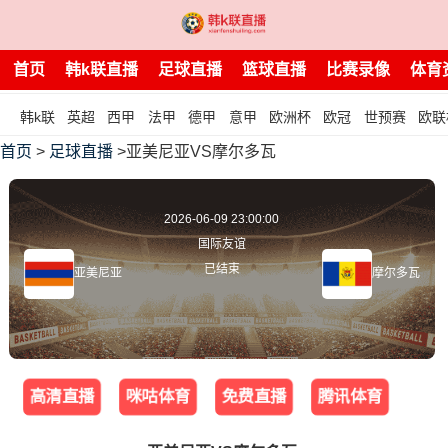
首页
韩k联直播
足球直播
篮球直播
比赛录像
体育
韩k联
英超
西甲
法甲
德甲
意甲
欧洲杯
欧冠
世预赛
欧联
首页
>
足球直播
>亚美尼亚VS摩尔多瓦
2026-06-09 23:00:00
国际友谊
已结束
亚美尼亚
摩尔多瓦
高清直播
咪咕体育
免费直播
腾讯体育