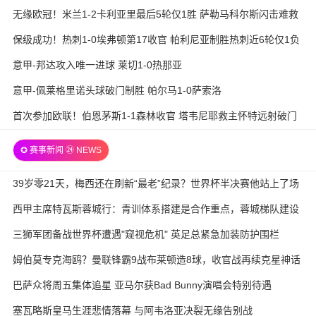
无缘欧冠！米兰1-2卡利亚里最后5轮仅1胜 萨勒马科尔斯闪击难救
主
保级成功！热刺1-0埃弗顿第17收官 帕利尼亚制胜热刺近6轮仅1负
意甲-邦达攻入唯一进球 莱切1-0热那亚
意甲-佩莱格里诺头球破门制胜 帕尔马1-0萨索洛
首次参加欧联！伯恩茅斯1-1森林收官 塔韦尼耶救主怀特远射破门
✪ 赛事新闻 ㉔ NEWS
39岁零21天，梅西还在刷新“最老”纪录？世界杯半决赛他站上了场
西甲主席特瓦斯蓉城行：青训体系搭建是合作重点，蓉城梯队建设
待加强
三狮军团备战世界杯遭遇"窥视危机" 英足总紧急加装防护围栏
姆伯莫专克海鸥？曼联锋霸9战布莱顿造8球，收官战再续克星神话
巴萨众将周五集体追星 亚马尔获Bad Bunny演唱会特别待遇
塞瓦略斯皇马生涯悲情落幕 与阿韦洛亚决裂无缘告别战