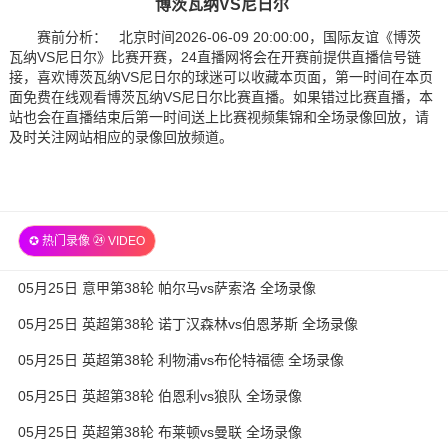
博茨瓦纳VS尼日尔
赛前分析： 北京时间2026-06-09 20:00:00，国际友谊《博茨
瓦纳VS尼日尔》比赛开赛，24直播网将会在开赛前提供直播信号链
接，喜欢博茨瓦纳VS尼日尔的球迷可以收藏本页面，第一时间在本页
面免费在线观看博茨瓦纳VS尼日尔比赛直播。如果错过比赛直播，本
站也会在直播结束后第一时间送上比赛视频集锦和全场录像回放，请
及时关注网站相应的录像回放频道。
✪ 热门录像 ㉔ VIDEO
05月25日 意甲第38轮 帕尔马vs萨索洛 全场录像
05月25日 英超第38轮 诺丁汉森林vs伯恩茅斯 全场录像
05月25日 英超第38轮 利物浦vs布伦特福德 全场录像
05月25日 英超第38轮 伯恩利vs狼队 全场录像
05月25日 英超第38轮 布莱顿vs曼联 全场录像