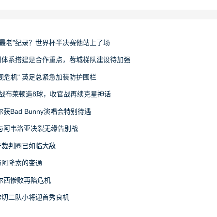
“最老”纪录？世界杯半决赛他站上了场
训体系搭建是合作重点，蓉城梯队建设待加强
视危机" 英足总紧急加装防护围栏
战布莱顿造8球，收官战再续克星神话
Bad Bunny演唱会特别待遇
与阿韦洛亚决裂无缘告别战
牙裁判圈已如临大敌
与阿隆索的变通
尔西惨败再陷危机
尔切二队小将迎首秀良机