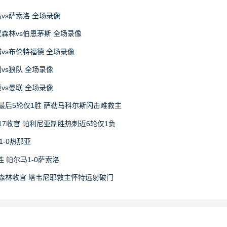
马vs萨索洛 全场录像
丁汉森林vs伯恩茅斯 全场录像
物浦vs布伦特福德 全场录像
利vs狼队 全场录像
顿vs曼联 全场录像
最后5轮仅1胜 萨勒马科尔斯闪击难救主
17收官 帕利尼亚制胜热刺近6轮仅1负
1-0热那亚
 帕尔马1-0萨索洛
1森林收官 塔韦尼耶救主怀特远射破门