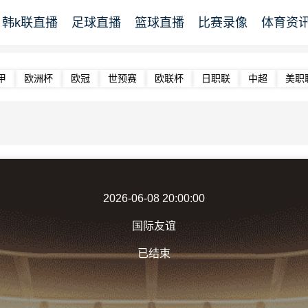
韩k联直播
足球直播
篮球直播
比赛录像
体育资
甲
欧洲杯
欧冠
世预赛
欧联杯
日职联
中超
美职
2026-06-08 20:00:00
国际友谊
已结束