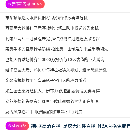
✪ 赛事新闻 ㉔ NEWS
布莱顿球迷高歌调侃旧将 切尔西惨败再陷危机
西蒙尼大轮换！马竞客战埃尔切二队小将迎首秀良机
孔帕尼两年三冠征程未完 拜仁双线冲冠遭遇强敌考验
莱奥手术刀直塞撕裂防线 拉比奥一击制胜助米兰半场领先
巴黎天价球场博弈：3800万报价与10亿估值的巨大鸿沟
纽卡夏窗大考：科贝尔与特拉福德入视线，维萨恐遭清洗
金融家拉格拉里：皇马影子掌门人的权力游戏
米兰密会莱万经纪人：伊布力挺加盟 薪资成关键障碍
安菲尔德的失落夜：红军与欧陆豪强的鸿沟正在加深
复古风席卷西甲 联赛酝酿将"穿越"进行到底
韩k联高清直播
足球无插件直播
NBA直播免费
✪ 体育词条