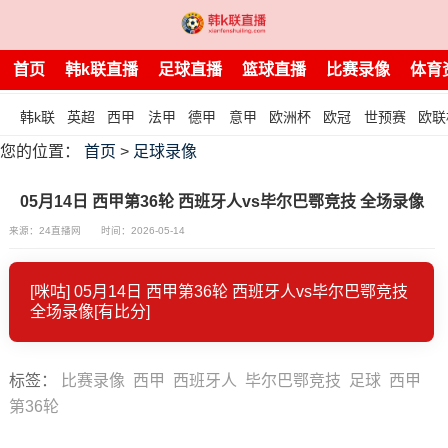
首页
韩k联直播
足球直播
篮球直播
比赛录像
体育
韩k联
英超
西甲
法甲
德甲
意甲
欧洲杯
欧冠
世预赛
欧联
您的位置：
首页
>
足球录像
05月14日 西甲第36轮 西班牙人vs毕尔巴鄂竞技 全场录像
来源：24直播网
时间：2026-05-14
[咪咕] 05月14日 西甲第36轮 西班牙人vs毕尔巴鄂竞技
全场录像[有比分]
标签
：
比赛录像
西甲
西班牙人
毕尔巴鄂竞技
足球
西甲
第36轮