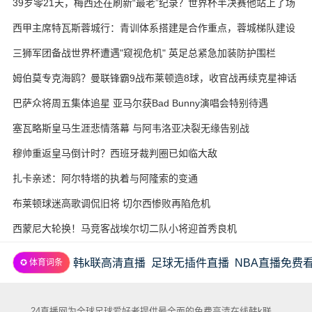
39岁零21天，梅西还在刷新“最老”纪录？世界杯半决赛他站上了场
西甲主席特瓦斯蓉城行：青训体系搭建是合作重点，蓉城梯队建设
待加强
三狮军团备战世界杯遭遇"窥视危机" 英足总紧急加装防护围栏
姆伯莫专克海鸥？曼联锋霸9战布莱顿造8球，收官战再续克星神话
巴萨众将周五集体追星 亚马尔获Bad Bunny演唱会特别待遇
塞瓦略斯皇马生涯悲情落幕 与阿韦洛亚决裂无缘告别战
穆帅重返皇马倒计时？西班牙裁判圈已如临大敌
扎卡亲述：阿尔特塔的执着与阿隆索的变通
布莱顿球迷高歌调侃旧将 切尔西惨败再陷危机
西蒙尼大轮换！马竞客战埃尔切二队小将迎首秀良机
韩k联高清直播
足球无插件直播
NBA直播免费
✪ 体育词条
24直播网为全球足球爱好者提供最全面的免费高清在线韩k联、