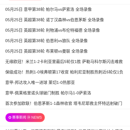
05月25日 意甲第38轮 帕尔马vs萨索洛 全场录像
05月25日 英超第38轮 诺丁汉森林vs伯恩茅斯 全场录像
05月25日 英超第38轮 利物浦vs布伦特福德 全场录像
05月25日 英超第38轮 伯恩利vs狼队 全场录像
05月25日 英超第38轮 布莱顿vs曼联 全场录像
无缘欧冠！米兰1-2卡利亚里最后5轮仅1胜 萨勒马科尔斯闪击难救
主
保级成功！热刺1-0埃弗顿第17收官 帕利尼亚制胜热刺近6轮仅1负
意甲-邦达攻入唯一进球 莱切1-0热那亚
意甲-佩莱格里诺头球破门制胜 帕尔马1-0萨索洛
首次参加欧联！伯恩茅斯1-1森林收官 塔韦尼耶救主怀特远射破门
✪ 赛事新闻 ㉔ NEWS