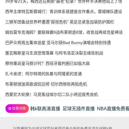
39岁零21天，梅西还在刷新“最老”纪录？世界杯半决赛他站上了场
西甲主席特瓦斯蓉城行：青训体系搭建是合作重点，蓉城梯队建设
待加强
三狮军团备战世界杯遭遇"窥视危机" 英足总紧急加装防护围栏
姆伯莫专克海鸥？曼联锋霸9战布莱顿造8球，收官战再续克星神话
巴萨众将周五集体追星 亚马尔获Bad Bunny演唱会特别待遇
塞瓦略斯皇马生涯悲情落幕 与阿韦洛亚决裂无缘告别战
穆帅重返皇马倒计时？西班牙裁判圈已如临大敌
扎卡亲述：阿尔特塔的执着与阿隆索的变通
布莱顿球迷高歌调侃旧将 切尔西惨败再陷危机
西蒙尼大轮换！马竞客战埃尔切二队小将迎首秀良机
韩k联高清直播
足球无插件直播
NBA直播免费
✪ 体育词条
24直播网为全球足球爱好者提供最全面的免费高清在线韩k联、