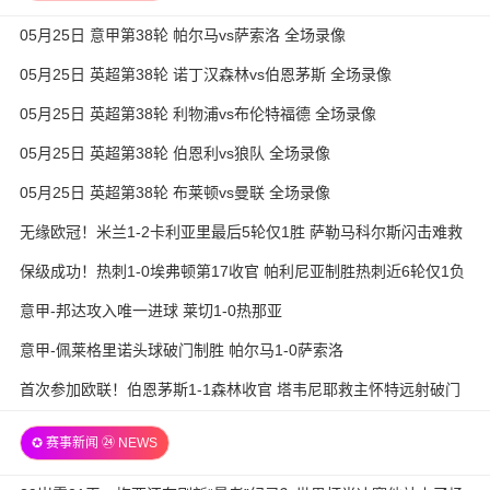
05月25日 意甲第38轮 帕尔马vs萨索洛 全场录像
05月25日 英超第38轮 诺丁汉森林vs伯恩茅斯 全场录像
05月25日 英超第38轮 利物浦vs布伦特福德 全场录像
05月25日 英超第38轮 伯恩利vs狼队 全场录像
05月25日 英超第38轮 布莱顿vs曼联 全场录像
无缘欧冠！米兰1-2卡利亚里最后5轮仅1胜 萨勒马科尔斯闪击难救
主
保级成功！热刺1-0埃弗顿第17收官 帕利尼亚制胜热刺近6轮仅1负
意甲-邦达攻入唯一进球 莱切1-0热那亚
意甲-佩莱格里诺头球破门制胜 帕尔马1-0萨索洛
首次参加欧联！伯恩茅斯1-1森林收官 塔韦尼耶救主怀特远射破门
✪ 赛事新闻 ㉔ NEWS