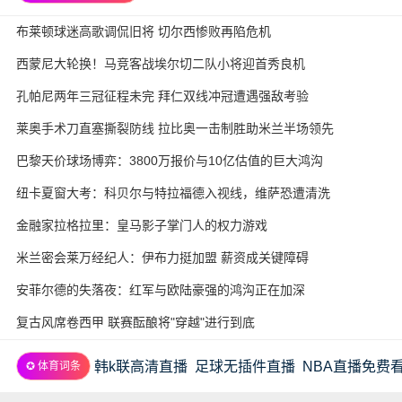
布莱顿球迷高歌调侃旧将 切尔西惨败再陷危机
西蒙尼大轮换！马竞客战埃尔切二队小将迎首秀良机
孔帕尼两年三冠征程未完 拜仁双线冲冠遭遇强敌考验
莱奥手术刀直塞撕裂防线 拉比奥一击制胜助米兰半场领先
巴黎天价球场博弈：3800万报价与10亿估值的巨大鸿沟
纽卡夏窗大考：科贝尔与特拉福德入视线，维萨恐遭清洗
金融家拉格拉里：皇马影子掌门人的权力游戏
米兰密会莱万经纪人：伊布力挺加盟 薪资成关键障碍
安菲尔德的失落夜：红军与欧陆豪强的鸿沟正在加深
复古风席卷西甲 联赛酝酿将"穿越"进行到底
韩k联高清直播
足球无插件直播
NBA直播免费
✪ 体育词条