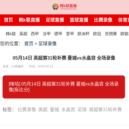
首页
韩k联直播
足球直播
篮球直播
比赛录像
体育
韩k联
英超
西甲
法甲
德甲
意甲
欧洲杯
欧冠
世预赛
欧联
您的位置：
首页
>
足球录像
05月14日 英超第31轮补赛 曼城vs水晶宫 全场录像
来源：24直播网
时间：2026-05-14
[咪咕] 05月14日 英超第31轮补赛 曼城vs水晶宫 全场录
像[有比分]
标签
：
比赛录像
英超
曼城
水晶宫
足球
英超第31轮补赛