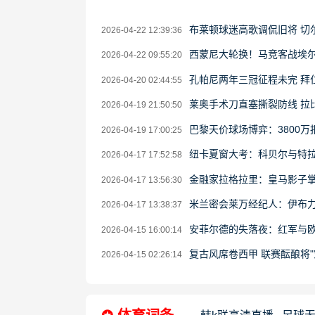
布莱顿球迷高歌调侃旧将 切
2026-04-22 12:39:36
西蒙尼大轮换！马竞客战埃
2026-04-22 09:55:20
孔帕尼两年三冠征程未完 拜
2026-04-20 02:44:55
莱奥手术刀直塞撕裂防线 拉
2026-04-19 21:50:50
巴黎天价球场博弈：3800万
2026-04-19 17:00:25
纽卡夏窗大考：科贝尔与特
2026-04-17 17:52:58
金融家拉格拉里：皇马影子
2026-04-17 13:56:30
米兰密会莱万经纪人：伊布力
2026-04-17 13:38:37
安菲尔德的失落夜：红军与
2026-04-15 16:00:14
复古风席卷西甲 联赛酝酿将"
2026-04-15 02:26:14