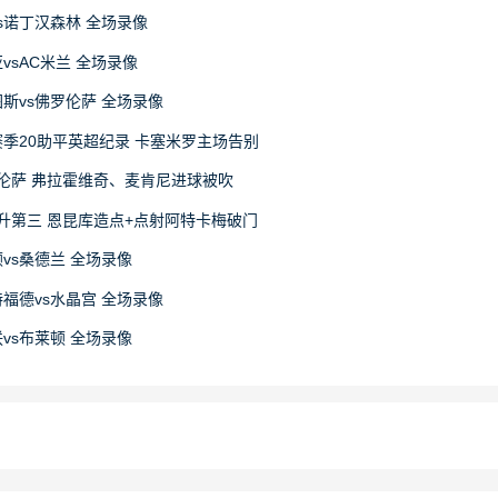
vs诺丁汉森林 全场录像
亚vsAC米兰 全场录像
文图斯vs佛罗伦萨 全场录像
费赛季20助平英超纪录 卡塞米罗主场告别
罗伦萨 弗拉霍维奇、麦肯尼进球被吹
亚升第三 恩昆库造点+点射阿特卡梅破门
顿vs桑德兰 全场录像
伦特福德vs水晶宫 全场录像
联vs布莱顿 全场录像