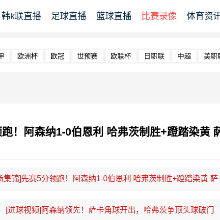
韩k联直播
足球直播
篮球直播
比赛录像
体育资
甲
欧洲杯
欧冠
世预赛
欧联杯
日职联
中超
美职
领跑！阿森纳1-0伯恩利 哈弗茨制胜+蹬踏染黄 
场集锦]先赛5分领跑！阿森纳1-0伯恩利 哈弗茨制胜+蹬踏染黄 
[进球视频]阿森纳领先！萨卡角球开出，哈弗茨争顶头球破门