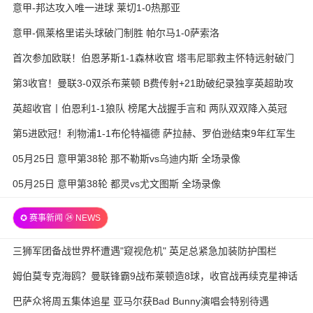
意甲-邦达攻入唯一进球 莱切1-0热那亚
意甲-佩莱格里诺头球破门制胜 帕尔马1-0萨索洛
首次参加欧联！伯恩茅斯1-1森林收官 塔韦尼耶救主怀特远射破门
第3收官！曼联3-0双杀布莱顿 B费传射+21助破纪录独享英超助攻
王
英超收官丨伯恩利1-1狼队 榜尾大战握手言和 两队双双降入英冠
第5进欧冠！利物浦1-1布伦特福德 萨拉赫、罗伯逊结束9年红军生
涯
05月25日 意甲第38轮 那不勒斯vs乌迪内斯 全场录像
05月25日 意甲第38轮 都灵vs尤文图斯 全场录像
✪ 赛事新闻 ㉔ NEWS
三狮军团备战世界杯遭遇"窥视危机" 英足总紧急加装防护围栏
姆伯莫专克海鸥？曼联锋霸9战布莱顿造8球，收官战再续克星神话
巴萨众将周五集体追星 亚马尔获Bad Bunny演唱会特别待遇