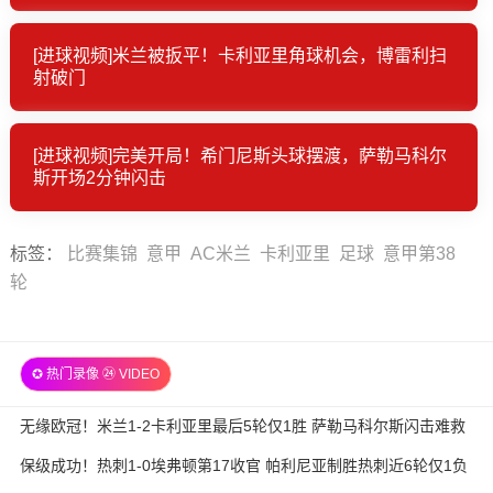
[进球视频]米兰被扳平！卡利亚里角球机会，博雷利扫
射破门
[进球视频]完美开局！希门尼斯头球摆渡，萨勒马科尔
斯开场2分钟闪击
标签
：
比赛集锦
意甲
AC米兰
卡利亚里
足球
意甲第38
轮
✪ 热门录像 ㉔ VIDEO
无缘欧冠！米兰1-2卡利亚里最后5轮仅1胜 萨勒马科尔斯闪击难救
主
保级成功！热刺1-0埃弗顿第17收官 帕利尼亚制胜热刺近6轮仅1负