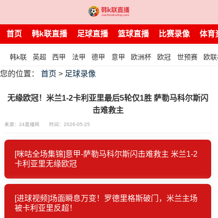
首页
韩k联直播
足球直播
篮球直播
比赛录像
体育
韩k联
英超
西甲
法甲
德甲
意甲
欧洲杯
欧冠
世预赛
欧联
您的位置：
首页
>
足球录像
无缘欧冠！米兰1-2卡利亚里最后5轮仅1胜 萨勒马科尔斯闪
击难救主
来源：24直播网
时间：2026-05-25
[咪咕全场集锦]意甲-萨勒马科尔斯闪击难救主 米兰1-2
卡利亚里无缘欧冠
[进球视频]场面瞬息万变！罗德里格斯破门，米兰主场
被卡利亚里反超！