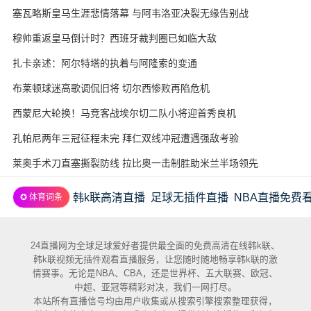
塞瓦略斯皇马生涯悲情落幕 与阿韦洛亚决裂无缘告别战
穆帅重返皇马倒计时？西班牙裁判圈已如临大敌
扎卡亲述：阿尔特塔的执着与阿隆索的变通
布莱顿球迷高歌调侃旧将 切尔西惨败再陷危机
西蒙尼大轮换！马竞客战埃尔切二队小将迎首秀良机
孔帕尼两年三冠征程未完 拜仁双线冲冠遭遇强敌考验
莱奥手术刀直塞撕裂防线 拉比奥一击制胜助米兰半场领先
韩k联高清直播
足球无插件直播
NBA直播免费
✪ 体育词条
24直播网为全球足球爱好者提供最全面的免费高清在线韩k联、
韩k联视频无插件观看直播服务，让您随时随地畅享韩k联的激
情赛事。无论是NBA、CBA，还是世界杯、五大联赛、欧冠、
中超、亚冠等精彩对决，我们一网打尽。
本站所有直播信号均由用户收集或从搜索引擎搜索整理获得，