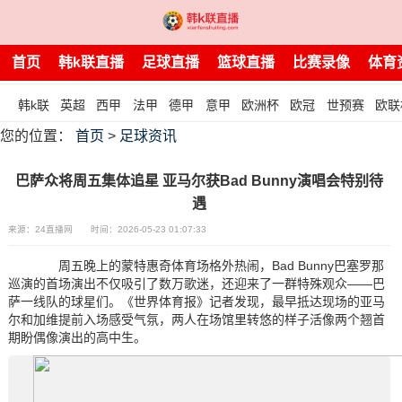
首页
韩k联直播
足球直播
篮球直播
比赛录像
体育
韩k联
英超
西甲
法甲
德甲
意甲
欧洲杯
欧冠
世预赛
欧联
您的位置：
首页
>
足球资讯
巴萨众将周五集体追星 亚马尔获Bad Bunny演唱会特别待
遇
来源：24直播网
时间：2026-05-23 01:07:33
周五晚上的蒙特惠奇体育场格外热闹，Bad Bunny巴塞罗那
巡演的首场演出不仅吸引了数万歌迷，还迎来了一群特殊观众——巴
萨一线队的球星们。《世界体育报》记者发现，最早抵达现场的亚马
尔和加维提前入场感受气氛，两人在场馆里转悠的样子活像两个翘首
期盼偶像演出的高中生。