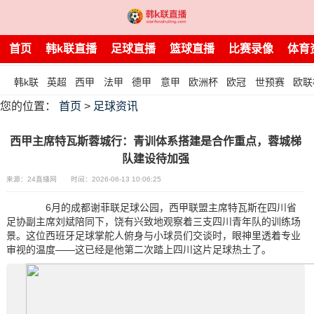
首页
韩k联直播
足球直播
篮球直播
比赛录像
体育
韩k联
英超
西甲
法甲
德甲
意甲
欧洲杯
欧冠
世预赛
欧联
您的位置：
首页
>
足球资讯
西甲主席特瓦斯蓉城行：青训体系搭建是合作重点，蓉城梯
队建设待加强
来源：24直播网
时间：2026-06-13 10:06:25
6月的成都谢菲联足球公园，西甲联盟主席特瓦斯在四川省
足协副主席刘斌陪同下，饶有兴致地观察着三支四川青年队的训练场
景。这位西班牙足球掌舵人俯身与小球员们交谈时，眼神里透着专业
审视的温度——这已经是他第二次踏上四川这片足球热土了。