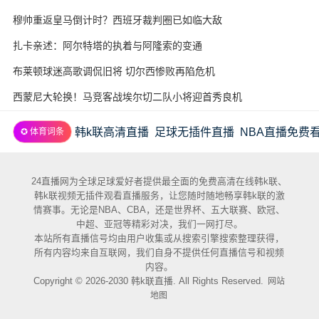
穆帅重返皇马倒计时？西班牙裁判圈已如临大敌
扎卡亲述：阿尔特塔的执着与阿隆索的变通
布莱顿球迷高歌调侃旧将 切尔西惨败再陷危机
西蒙尼大轮换！马竞客战埃尔切二队小将迎首秀良机
韩k联高清直播
足球无插件直播
NBA直播免费
✪ 体育词条
24直播网为全球足球爱好者提供最全面的免费高清在线韩k联、
韩k联视频无插件观看直播服务，让您随时随地畅享韩k联的激
情赛事。无论是NBA、CBA，还是世界杯、五大联赛、欧冠、
中超、亚冠等精彩对决，我们一网打尽。
本站所有直播信号均由用户收集或从搜索引擎搜索整理获得，
所有内容均来自互联网，我们自身不提供任何直播信号和视频
内容。
Copyright © 2026-2030 韩k联直播. All Rights Reserved.
网站
地图