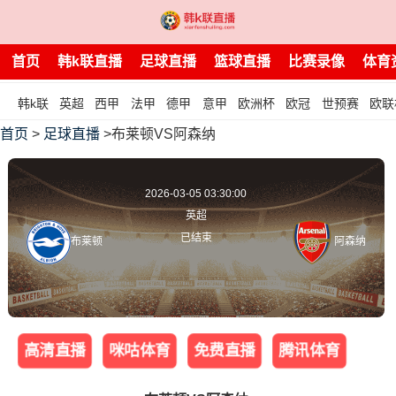
首页
韩k联直播
足球直播
篮球直播
比赛录像
体育
韩k联
英超
西甲
法甲
德甲
意甲
欧洲杯
欧冠
世预赛
欧联
首页
>
足球直播
>布莱顿VS阿森纳
2026-03-05 03:30:00
英超
已结束
布莱顿
阿森纳
高清直播
咪咕体育
免费直播
腾讯体育