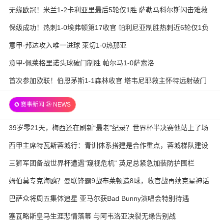
无缘欧冠！米兰1-2卡利亚里最后5轮仅1胜 萨勒马科尔斯闪击难救
主
保级成功！热刺1-0埃弗顿第17收官 帕利尼亚制胜热刺近6轮仅1负
意甲-邦达攻入唯一进球 莱切1-0热那亚
意甲-佩莱格里诺头球破门制胜 帕尔马1-0萨索洛
首次参加欧联！伯恩茅斯1-1森林收官 塔韦尼耶救主怀特远射破门
✪ 赛事新闻 ㉔ NEWS
39岁零21天，梅西还在刷新“最老”纪录？世界杯半决赛他站上了场
西甲主席特瓦斯蓉城行：青训体系搭建是合作重点，蓉城梯队建设
待加强
三狮军团备战世界杯遭遇"窥视危机" 英足总紧急加装防护围栏
姆伯莫专克海鸥？曼联锋霸9战布莱顿造8球，收官战再续克星神话
巴萨众将周五集体追星 亚马尔获Bad Bunny演唱会特别待遇
塞瓦略斯皇马生涯悲情落幕 与阿韦洛亚决裂无缘告别战