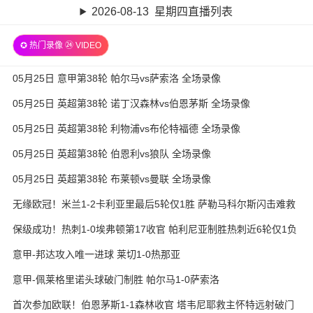
2026-08-13 星期四直播列表
✪ 热门录像 ㉔ VIDEO
05月25日 意甲第38轮 帕尔马vs萨索洛 全场录像
05月25日 英超第38轮 诺丁汉森林vs伯恩茅斯 全场录像
05月25日 英超第38轮 利物浦vs布伦特福德 全场录像
05月25日 英超第38轮 伯恩利vs狼队 全场录像
05月25日 英超第38轮 布莱顿vs曼联 全场录像
无缘欧冠！米兰1-2卡利亚里最后5轮仅1胜 萨勒马科尔斯闪击难救
主
保级成功！热刺1-0埃弗顿第17收官 帕利尼亚制胜热刺近6轮仅1负
意甲-邦达攻入唯一进球 莱切1-0热那亚
意甲-佩莱格里诺头球破门制胜 帕尔马1-0萨索洛
首次参加欧联！伯恩茅斯1-1森林收官 塔韦尼耶救主怀特远射破门