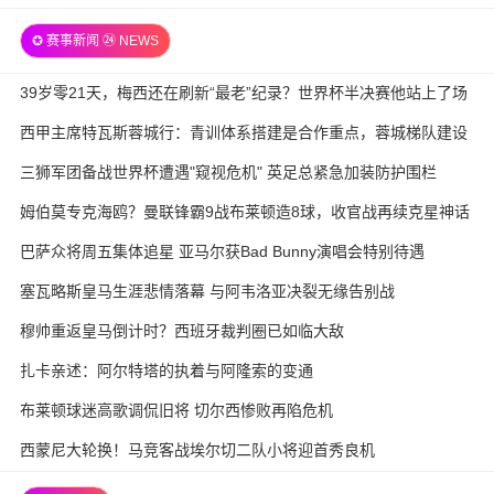
✪ 赛事新闻 ㉔ NEWS
39岁零21天，梅西还在刷新“最老”纪录？世界杯半决赛他站上了场
西甲主席特瓦斯蓉城行：青训体系搭建是合作重点，蓉城梯队建设
待加强
三狮军团备战世界杯遭遇"窥视危机" 英足总紧急加装防护围栏
姆伯莫专克海鸥？曼联锋霸9战布莱顿造8球，收官战再续克星神话
巴萨众将周五集体追星 亚马尔获Bad Bunny演唱会特别待遇
塞瓦略斯皇马生涯悲情落幕 与阿韦洛亚决裂无缘告别战
穆帅重返皇马倒计时？西班牙裁判圈已如临大敌
扎卡亲述：阿尔特塔的执着与阿隆索的变通
布莱顿球迷高歌调侃旧将 切尔西惨败再陷危机
西蒙尼大轮换！马竞客战埃尔切二队小将迎首秀良机