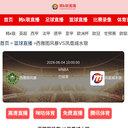
首页
韩k联直播
足球直播
篮球直播
比赛录像
体育
韩k联
英超
西甲
法甲
德甲
意甲
欧洲杯
欧冠
世预赛
欧联
首页
>
篮球直播
>西雅图风暴VS凤凰城水银
2026-06-04 10:00:00
WNBA
已结束
西雅图风暴
凤凰城水银
高清直播
咪咕体育
免费直播
腾讯体育