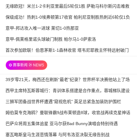
无缘欧冠！米兰1-2卡利亚里最后5轮仅1胜 萨勒马科尔斯闪击难救
主
保级成功！热刺1-0埃弗顿第17收官 帕利尼亚制胜热刺近6轮仅1负
意甲-邦达攻入唯一进球 莱切1-0热那亚
意甲-佩莱格里诺头球破门制胜 帕尔马1-0萨索洛
首次参加欧联！伯恩茅斯1-1森林收官 塔韦尼耶救主怀特远射破门
✪ 赛事新闻 ㉔ NEWS
39岁零21天，梅西还在刷新“最老”纪录？世界杯半决赛他站上了场
西甲主席特瓦斯蓉城行：青训体系搭建是合作重点，蓉城梯队建设
待加强
三狮军团备战世界杯遭遇"窥视危机" 英足总紧急加装防护围栏
姆伯莫专克海鸥？曼联锋霸9战布莱顿造8球，收官战再续克星神话
巴萨众将周五集体追星 亚马尔获Bad Bunny演唱会特别待遇
塞瓦略斯皇马生涯悲情落幕 与阿韦洛亚决裂无缘告别战