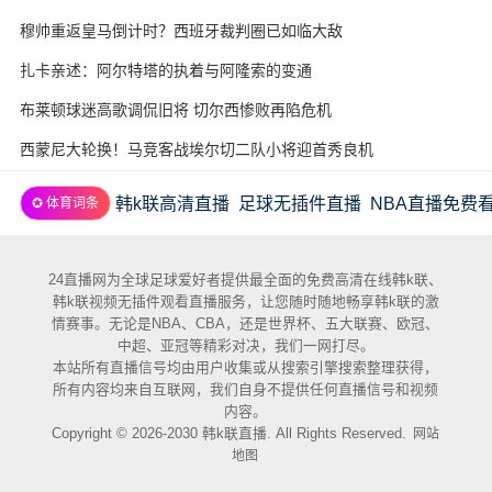
穆帅重返皇马倒计时？西班牙裁判圈已如临大敌
扎卡亲述：阿尔特塔的执着与阿隆索的变通
布莱顿球迷高歌调侃旧将 切尔西惨败再陷危机
西蒙尼大轮换！马竞客战埃尔切二队小将迎首秀良机
韩k联高清直播
足球无插件直播
NBA直播免费
✪ 体育词条
24直播网为全球足球爱好者提供最全面的免费高清在线韩k联、
韩k联视频无插件观看直播服务，让您随时随地畅享韩k联的激
情赛事。无论是NBA、CBA，还是世界杯、五大联赛、欧冠、
中超、亚冠等精彩对决，我们一网打尽。
本站所有直播信号均由用户收集或从搜索引擎搜索整理获得，
所有内容均来自互联网，我们自身不提供任何直播信号和视频
内容。
Copyright © 2026-2030 韩k联直播. All Rights Reserved.
网站
地图